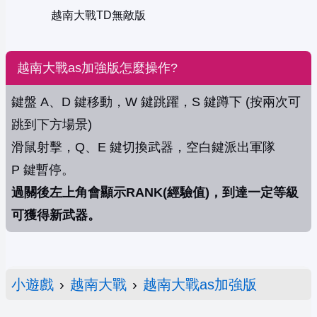
越南大戰TD無敵版
越南大戰as加強版怎麼操作?
鍵盤 A、D 鍵移動，W 鍵跳躍，S 鍵蹲下 (按兩次可
跳到下方場景)
滑鼠射擊，Q、E 鍵切換武器，空白鍵派出軍隊
P 鍵暫停。
過關後左上角會顯示RANK(經驗值)，到達一定等級
可獲得新武器。
小遊戲
›
越南大戰
›
越南大戰as加強版