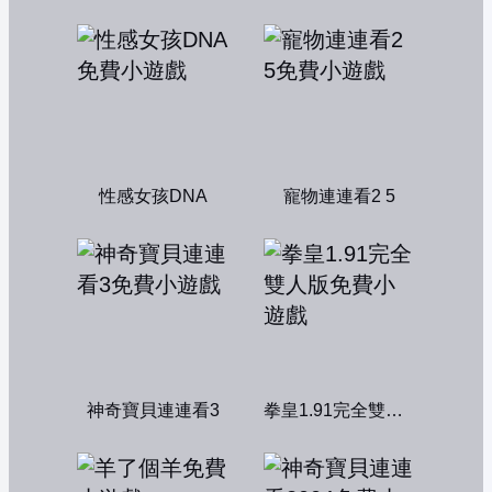
性感女孩DNA
寵物連連看2 5
神奇寶貝連連看3
拳皇1.91完全雙人版