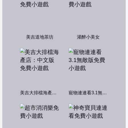
美吉道地茶坊
灌醉小美女
美吉大排檔海產店：中文版
寵物連連看3.1無敵版