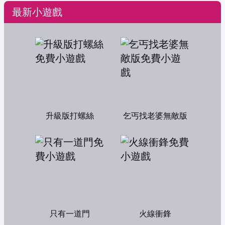
最新小遊戲
升級版打螺絲
乞丐找老婆無敵版
只有一道門
火線衝鋒