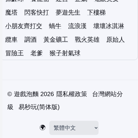
魔塔
閃客快打
夢遊先生
下樓梯
小朋友齊打交
蝸牛
流浪漢
壞壞冰淇淋
纜車
調酒
黃金礦工
戰火英雄
原始人
冒險王
老爹
猴子射氣球
©
遊戲泡麵
2026
隱私權政策
台灣網站分
級
易秒玩(简体版)
🌍