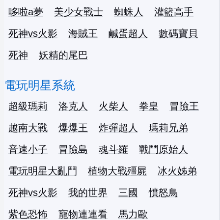
哆啦a夢
美少女戰士
蜘蛛人
灌籃高手
死神vs火影
海賊王
鹹蛋超人
數碼寶貝
死神
妖精的尾巴
電玩明星系統
超級瑪莉
洛克人
火柴人
拳皇
冒險王
越南大戰
爆爆王
炸彈超人
瑪莉兄弟
音速小子
冒險島
魂斗羅
戰鬥原始人
電玩明星大亂鬥
植物大戰殭屍
冰火姊弟
死神vs火影
我的世界
三國
憤怒鳥
紫色恐怖
寵物連連看
馬力歐