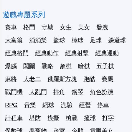
遊戲專題系列
賽車
格鬥
守城
女生
美女
發洩
大富翁
消消樂
籃球
棒球
足球
躲避球
經典格鬥
經典動作
經典射擊
經典運動
爆腦
闖關
戰略
象棋
暗棋
五子棋
麻將
大老二
俄羅斯方塊
跑酷
賽馬
戰鬥機
大亂鬥
摔角
鋼琴
角色扮演
RPG
音樂
網球
測驗
經營
停車
計程車
塔防
模擬
槍戰
撞球
打字
保齡球
養寵物
迷宮
企鵝
電眼美女