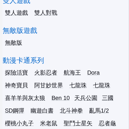
雙人遊戲
雙人遊戲
雙人對戰
無敵版遊戲
無敵版
動漫卡通系列
探險活寶
火影忍者
航海王
Dora
神奇寶貝
阿甘妙世界
七龍珠
七龍珠
喜羊羊與灰太狼
Ben 10
天兵公園
三國
SD鋼彈
幽遊白書
北斗神拳
亂馬1/2
櫻桃小丸子
米老鼠
聖鬥士星矢
忍者龜