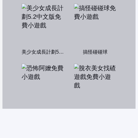
美少女成長計劃5.2中文版
搞怪碰碰球
恐怖阿嬤
脫衣美女找碴遊戲