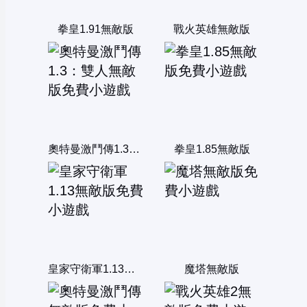
拳皇1.91無敵版
戰火英雄無敵版
奧特曼激鬥傳1.3：雙人無敵版
拳皇1.85無敵版
皇家守衛軍1.13無敵版
魔塔無敵版