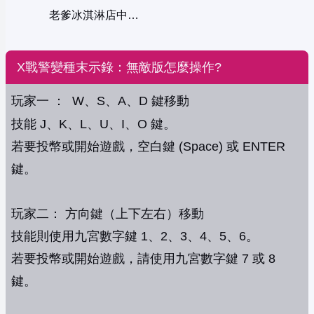
老爹冰淇淋店中文無敵版
X戰警變種末示錄：無敵版怎麼操作?
玩家一 ： W、S、A、D 鍵移動
技能 J、K、L、U、I、O 鍵。
若要投幣或開始遊戲，空白鍵 (Space) 或 ENTER
鍵。
玩家二： 方向鍵（上下左右）移動
技能則使用九宮數字鍵 1、2、3、4、5、6。
若要投幣或開始遊戲，請使用九宮數字鍵 7 或 8
鍵。