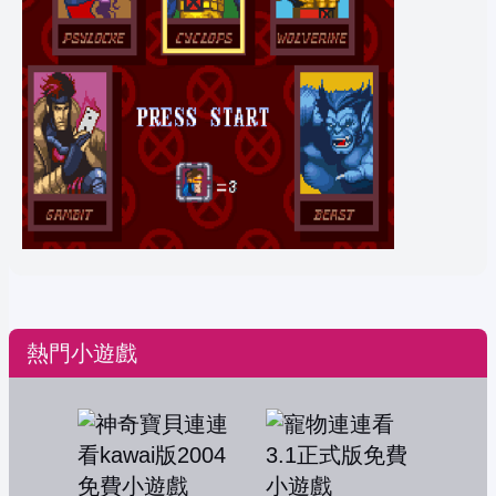
熱門小遊戲