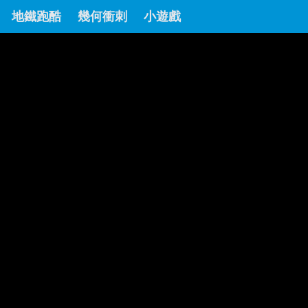
地鐵跑酷
幾何衝刺
小遊戲