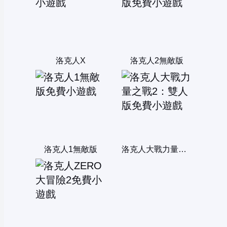
洛克人X
洛克人2無敵版
洛克人1無敵版
洛克人大戰力量之戰2：雙人版