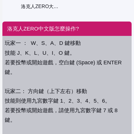
洛克人ZERO大冒險2
洛克人ZERO中文版怎麼操作?
玩家一 ： W、S、A、D 鍵移動
技能 J、K、L、U、I、O 鍵。
若要投幣或開始遊戲，空白鍵 (Space) 或 ENTER
鍵。
玩家二： 方向鍵（上下左右）移動
技能則使用九宮數字鍵 1、2、3、4、5、6。
若要投幣或開始遊戲，請使用九宮數字鍵 7 或 8
鍵。