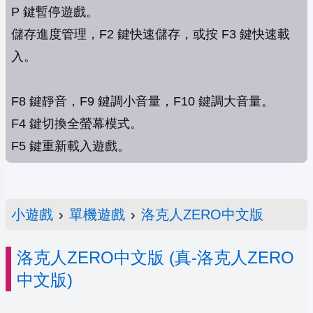
P 鍵暫停遊戲。
儲存進度管理，F2 鍵快速儲存，或按 F3 鍵快速載
入。
F8 鍵靜音，F9 鍵調小音量，F10 鍵調大音量。
F4 鍵切換全螢幕模式。
F5 鍵重新載入遊戲。
小遊戲
›
單機遊戲
›
洛克人ZERO中文版
洛克人ZERO中文版 (真-洛克人ZERO
中文版)