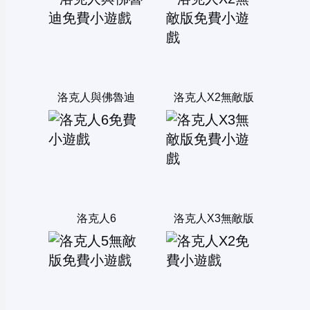
洛克人與佛魯迪
洛克人X2無敵版
洛克人6
洛克人X3無敵版