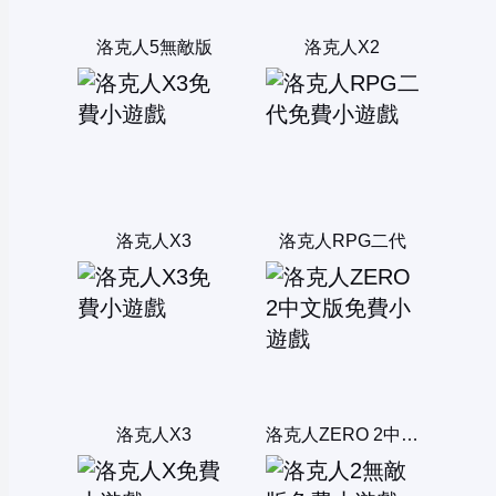
洛克人5無敵版
洛克人X2
洛克人X3
洛克人RPG二代
洛克人X3
洛克人ZERO 2中文版