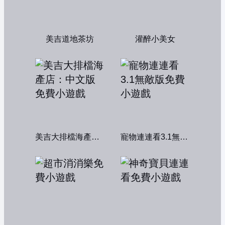
美吉道地茶坊
灌醉小美女
美吉大排檔海產店：中文版
寵物連連看3.1無敵版