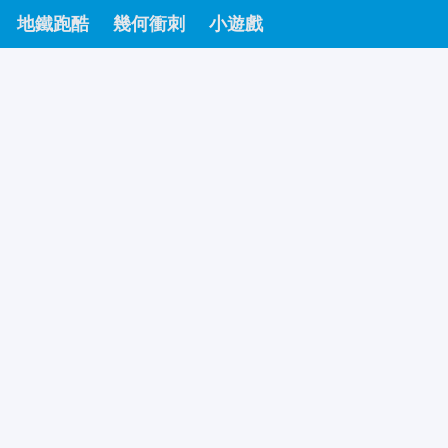
地鐵跑酷
幾何衝刺
小遊戲