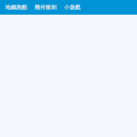
地鐵跑酷
幾何衝刺
小遊戲