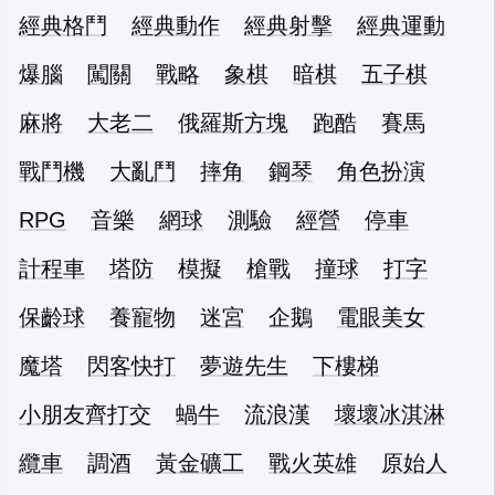
經典格鬥
經典動作
經典射擊
經典運動
爆腦
闖關
戰略
象棋
暗棋
五子棋
麻將
大老二
俄羅斯方塊
跑酷
賽馬
戰鬥機
大亂鬥
摔角
鋼琴
角色扮演
RPG
音樂
網球
測驗
經營
停車
計程車
塔防
模擬
槍戰
撞球
打字
保齡球
養寵物
迷宮
企鵝
電眼美女
魔塔
閃客快打
夢遊先生
下樓梯
小朋友齊打交
蝸牛
流浪漢
壞壞冰淇淋
纜車
調酒
黃金礦工
戰火英雄
原始人