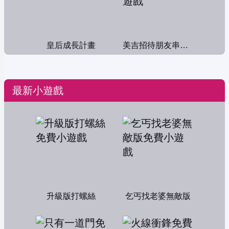
皇后成長計畫
美吉招待朋友串門子
最新小遊戲
升級版打螺絲
乞丐找老婆無敵版