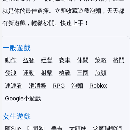
就是你的最佳選擇。立即收藏遊戲泡麵，天天都
有新遊戲，輕鬆秒開、快速上手！
一般遊戲
動作
益智
經營
賽車
休閒
策略
格鬥
發洩
運動
射擊
槍戰
三國
魚類
連連看
消消樂
RPG
泡麵
Roblox
Google小遊戲
女生遊戲
阿Sue
吐司狗
美吉
大頭妹
惡魔理髮師