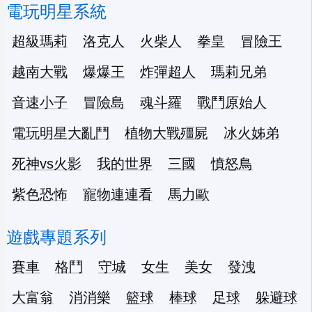
電玩明星系統
超級瑪莉
洛克人
火柴人
拳皇
冒險王
越南大戰
爆爆王
炸彈超人
瑪莉兄弟
音速小子
冒險島
魂斗羅
戰鬥原始人
電玩明星大亂鬥
植物大戰殭屍
冰火姊弟
死神vs火影
我的世界
三國
憤怒鳥
紫色恐怖
寵物連連看
馬力歐
遊戲專題系列
賽車
格鬥
守城
女生
美女
發洩
大富翁
消消樂
籃球
棒球
足球
躲避球