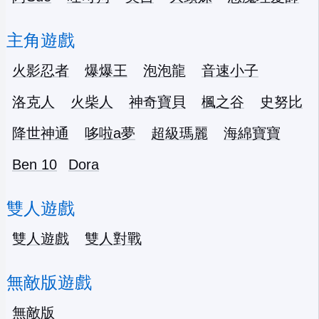
主角遊戲
火影忍者
爆爆王
泡泡龍
音速小子
洛克人
火柴人
神奇寶貝
楓之谷
史努比
降世神通
哆啦a夢
超級瑪麗
海綿寶寶
Ben 10
Dora
雙人遊戲
雙人遊戲
雙人對戰
無敵版遊戲
無敵版