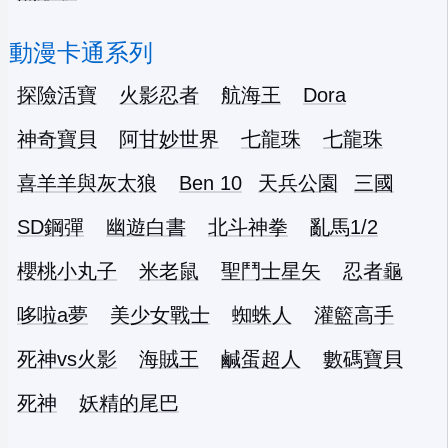
動漫卡通系列
探險活寶
火影忍者
航海王
Dora
神奇寶貝
阿甘妙世界
七龍珠
七龍珠
喜羊羊與灰太狼
Ben 10
天兵公園
三國
SD鋼彈
幽遊白書
北斗神拳
亂馬1/2
櫻桃小丸子
米老鼠
聖鬥士星矢
忍者龜
哆啦a夢
美少女戰士
蜘蛛人
灌籃高手
死神vs火影
海賊王
鹹蛋超人
數碼寶貝
死神
妖精的尾巴