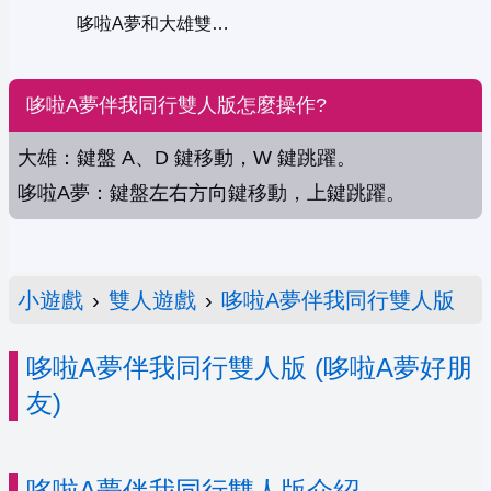
哆啦A夢和大雄雙人版
哆啦A夢伴我同行雙人版怎麼操作?
大雄：鍵盤 A、D 鍵移動，W 鍵跳躍。
哆啦A夢：鍵盤左右方向鍵移動，上鍵跳躍。
小遊戲
›
雙人遊戲
›
哆啦A夢伴我同行雙人版
哆啦A夢伴我同行雙人版 (哆啦A夢好朋
友)
哆啦A夢伴我同行雙人版介紹