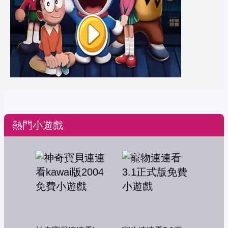
熱門小遊戲