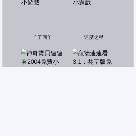
羊了個羊
速度之星
神奇寶貝連連看2004
寵物連連看3.1：共享版