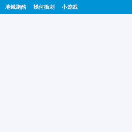
地鐵跑酷
幾何衝刺
小遊戲