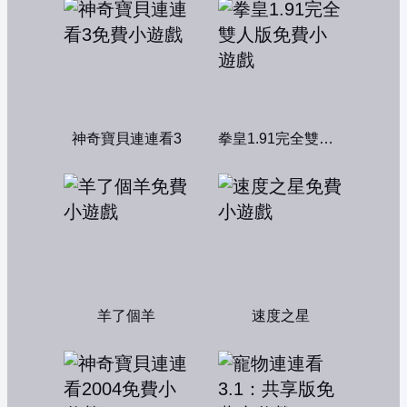
神奇寶貝連連看3
拳皇1.91完全雙人版
羊了個羊
速度之星