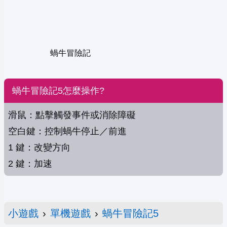
蝸牛冒險記
蝸牛冒險記5怎麼操作?
滑鼠：點擊觸發事件或消除障礙
空白鍵：控制蝸牛停止／前進
1 鍵：改變方向
2 鍵：加速
小遊戲
›
單機遊戲
›
蝸牛冒險記5