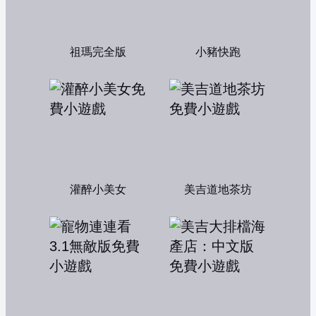
祖瑪完全版
小豬快跑
灌醉小美女
美吉道地茶坊