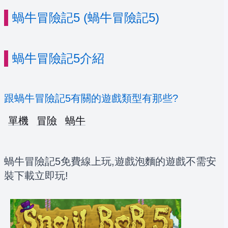
蝸牛冒險記5 (蝸牛冒險記5)
蝸牛冒險記5介紹
跟蝸牛冒險記5有關的遊戲類型有那些?
單機
冒險
蝸牛
蝸牛冒險記5免費線上玩,遊戲泡麵的遊戲不需安
裝下載立即玩!