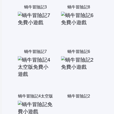
蝸牛冒險記3
蝸牛冒險記8
蝸牛冒險記7
蝸牛冒險記6
蝸牛冒險記4太空版
蝸牛冒險記2