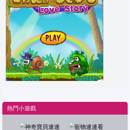
熱門小遊戲