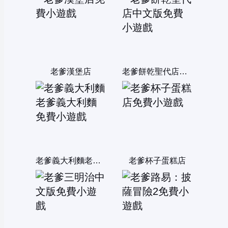
老爹漢堡店
老爹餅乾聖代店中文版
老爹義大利麵老爹義大利麵
老爹杯子蛋糕店