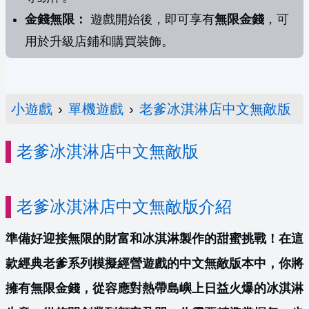
金錢無限：
遊戲開始後，即可享有
無限金錢
，可
用於升級店鋪和購買裝飾。
小遊戲
›
單機遊戲
›
老爹冰淇淋店中文無敵版
老爹冰淇淋店中文無敵版
老爹冰淇淋店中文無敵版介紹
準備好迎接無限的財富和冰淇淋製作的甜蜜挑戰！在這
款經典老爹系列模擬經營遊戲的中文無敵版本中，你將
擁有無限金錢，從容應對熱帶島嶼上日益火爆的冰淇淋