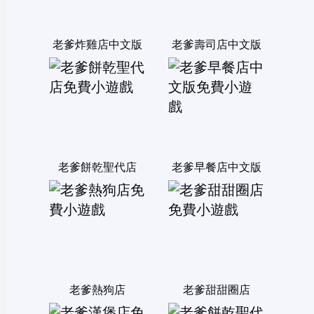
老爹炸雞店中文版
老爹壽司店中文版
老爹餅乾聖代店
老爹早餐店中文版
老爹熱狗店
老爹甜甜圈店