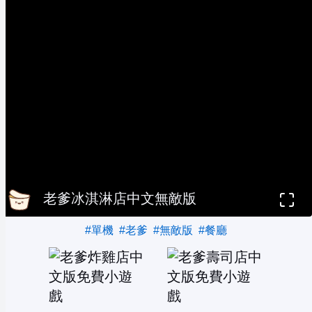
老爹冰淇淋店中文無敵版
#單機
#老爹
#無敵版
#餐廳