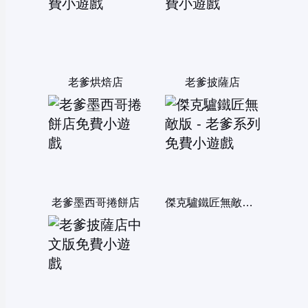
老爹烘焙店
老爹披薩店
老爹墨西哥捲餅店
傑克驢鐵匠無敵版 - 老爹系列