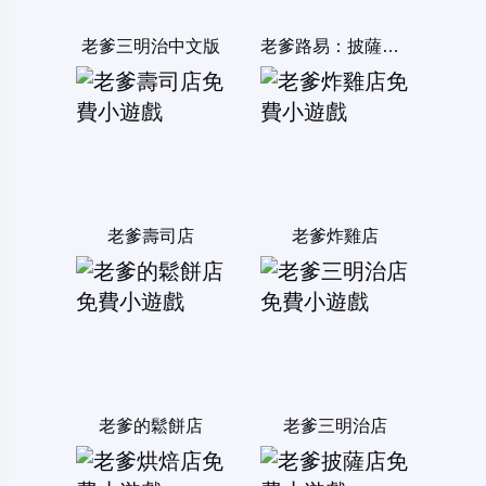
老爹三明治中文版
老爹路易：披薩冒險2
老爹壽司店
老爹炸雞店
老爹的鬆餅店
老爹三明治店