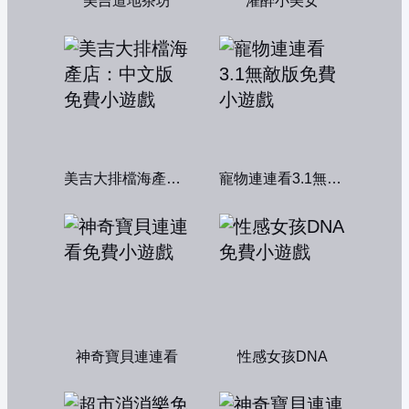
美吉道地茶坊
灌醉小美女
美吉大排檔海產店：中文版
寵物連連看3.1無敵版
神奇寶貝連連看
性感女孩DNA