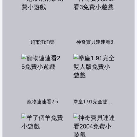
超市消消樂
神奇寶貝連連看3
寵物連連看2 5
拳皇1.91完全雙人版