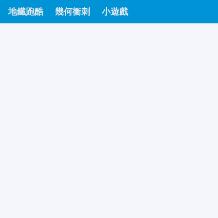
地鐵跑酷
幾何衝刺
小遊戲