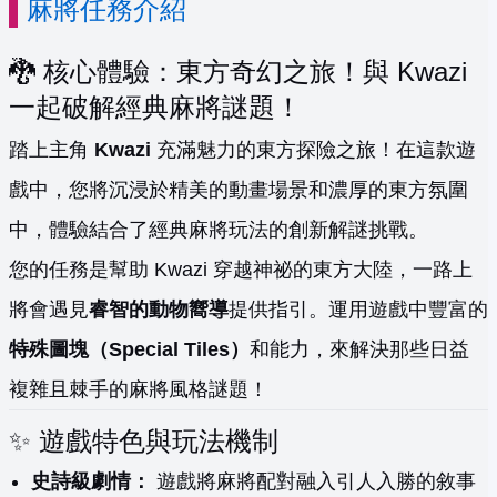
麻將任務介紹
🐉 核心體驗：東方奇幻之旅！與 Kwazi
一起破解經典麻將謎題！
踏上主角
Kwazi
充滿魅力的東方探險之旅！在這款遊
戲中，您將沉浸於精美的動畫場景和濃厚的東方氛圍
中，體驗結合了經典麻將玩法的創新解謎挑戰。
您的任務是幫助 Kwazi 穿越神祕的東方大陸，一路上
將會遇見
睿智的動物嚮導
提供指引。運用遊戲中豐富的
特殊圖塊（Special Tiles）
和能力，來解決那些日益
複雜且棘手的麻將風格謎題！
✨ 遊戲特色與玩法機制
史詩級劇情：
遊戲將麻將配對融入引人入勝的敘事