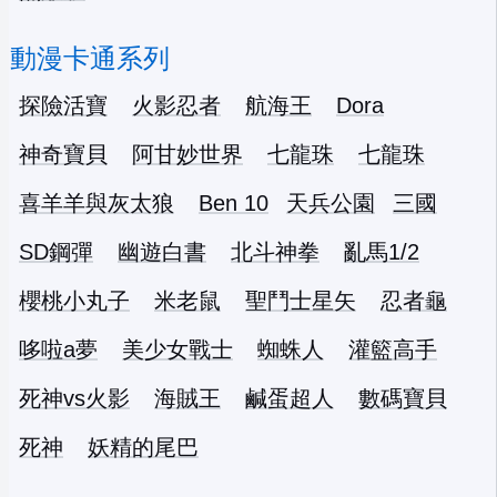
動漫卡通系列
探險活寶
火影忍者
航海王
Dora
神奇寶貝
阿甘妙世界
七龍珠
七龍珠
喜羊羊與灰太狼
Ben 10
天兵公園
三國
SD鋼彈
幽遊白書
北斗神拳
亂馬1/2
櫻桃小丸子
米老鼠
聖鬥士星矢
忍者龜
哆啦a夢
美少女戰士
蜘蛛人
灌籃高手
死神vs火影
海賊王
鹹蛋超人
數碼寶貝
死神
妖精的尾巴