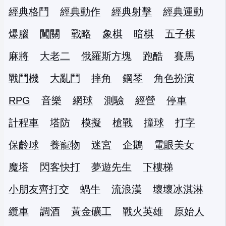
經典格鬥
經典動作
經典射擊
經典運動
爆腦
闖關
戰略
象棋
暗棋
五子棋
麻將
大老二
俄羅斯方塊
跑酷
賽馬
戰鬥機
大亂鬥
摔角
鋼琴
角色扮演
RPG
音樂
網球
測驗
經營
停車
計程車
塔防
模擬
槍戰
撞球
打字
保齡球
養寵物
迷宮
企鵝
電眼美女
魔塔
閃客快打
夢遊先生
下樓梯
小朋友齊打交
蝸牛
流浪漢
壞壞冰淇淋
纜車
調酒
黃金礦工
戰火英雄
原始人