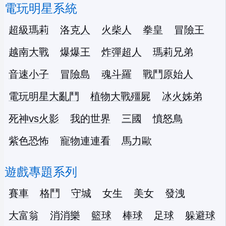
電玩明星系統
超級瑪莉
洛克人
火柴人
拳皇
冒險王
越南大戰
爆爆王
炸彈超人
瑪莉兄弟
音速小子
冒險島
魂斗羅
戰鬥原始人
電玩明星大亂鬥
植物大戰殭屍
冰火姊弟
死神vs火影
我的世界
三國
憤怒鳥
紫色恐怖
寵物連連看
馬力歐
遊戲專題系列
賽車
格鬥
守城
女生
美女
發洩
大富翁
消消樂
籃球
棒球
足球
躲避球