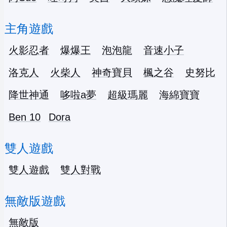
主角遊戲
火影忍者
爆爆王
泡泡龍
音速小子
洛克人
火柴人
神奇寶貝
楓之谷
史努比
降世神通
哆啦a夢
超級瑪麗
海綿寶寶
Ben 10
Dora
雙人遊戲
雙人遊戲
雙人對戰
無敵版遊戲
無敵版