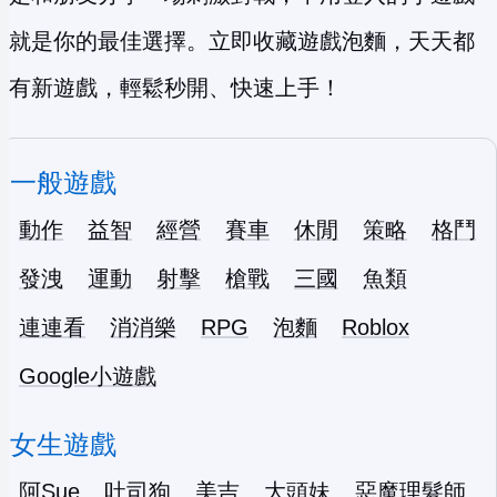
就是你的最佳選擇。立即收藏遊戲泡麵，天天都
有新遊戲，輕鬆秒開、快速上手！
一般遊戲
動作
益智
經營
賽車
休閒
策略
格鬥
發洩
運動
射擊
槍戰
三國
魚類
連連看
消消樂
RPG
泡麵
Roblox
Google小遊戲
女生遊戲
阿Sue
吐司狗
美吉
大頭妹
惡魔理髮師