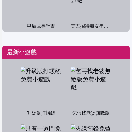
皇后成長計畫
美吉招待朋友串門子
最新小遊戲
升級版打螺絲
乞丐找老婆無敵版