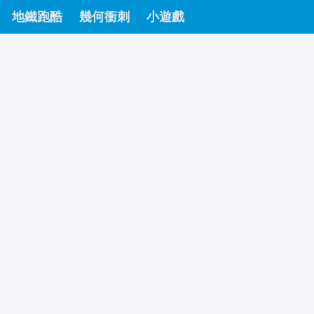
地鐵跑酷
幾何衝刺
小遊戲