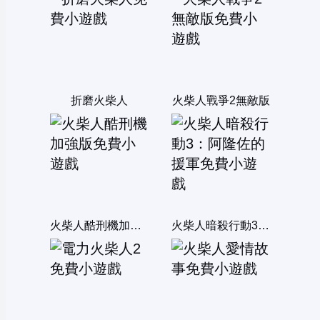
折磨火柴人
火柴人戰爭2無敵版
火柴人酷刑機加強版
火柴人暗殺行動3：阿隆佐的援軍