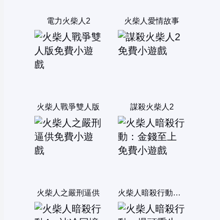
電力火柴人2
火柴人愛情故事
火柴人戰爭雙人版
謀殺火柴人2
火柴人之嚴刑逼供
火柴人暗殺行動：金錢至上