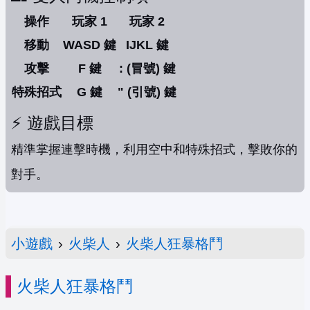
操作
玩家 1
玩家 2
移動
WASD 鍵
IJKL 鍵
攻擊
F 鍵
: (冒號) 鍵
特殊招式
G 鍵
" (引號) 鍵
⚡️ 遊戲目標
精準掌握連擊時機，利用空中和特殊招式，擊敗你的
對手。
小遊戲
›
火柴人
›
火柴人狂暴格鬥
火柴人狂暴格鬥