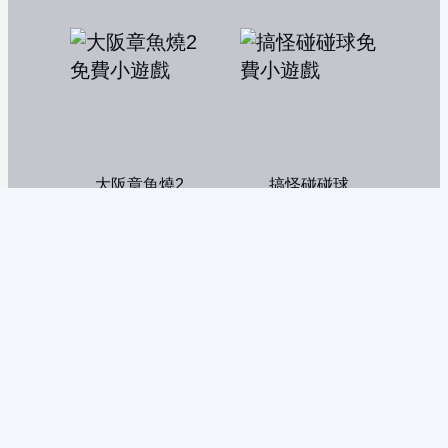
大阪章魚燒2
搞怪碰碰球
脫衣美女找碴遊戲
恐怖阿嬤