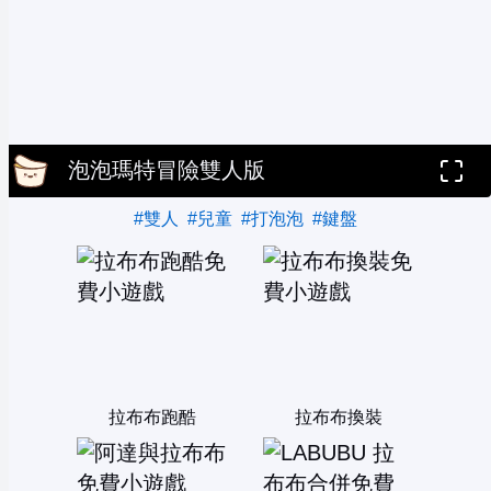
泡泡瑪特冒險雙人版
#雙人
#兒童
#打泡泡
#鍵盤
拉布布跑酷
拉布布換裝