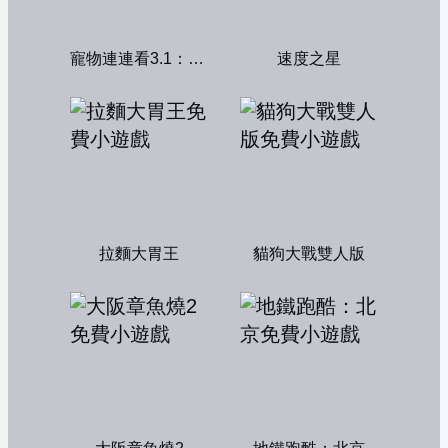
寵物連連看3.1：共享版
速度之星
拉麵大胃王
貓狗大戰雙人版