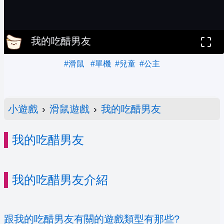
我的吃醋男友
#滑鼠
#單機
#兒童
#公主
小遊戲
›
滑鼠遊戲
›
我的吃醋男友
我的吃醋男友
我的吃醋男友介紹
跟我的吃醋男友有關的遊戲類型有那些?