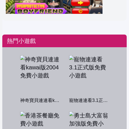
熱門小遊戲
神奇寶貝連連看kawai版2004
寵物連連看3.1正式版