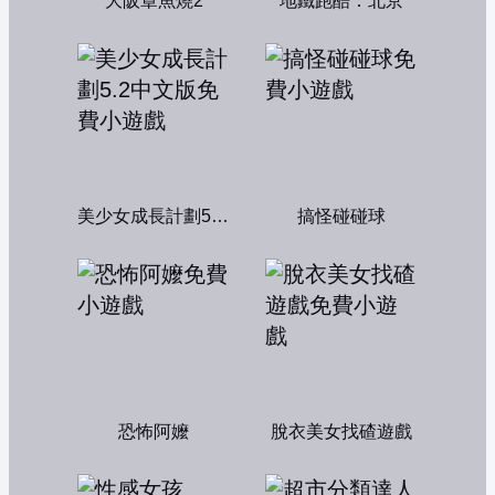
大阪章魚燒2
地鐵跑酷：北京
美少女成長計劃5.2中文版
搞怪碰碰球
恐怖阿嬤
脫衣美女找碴遊戲