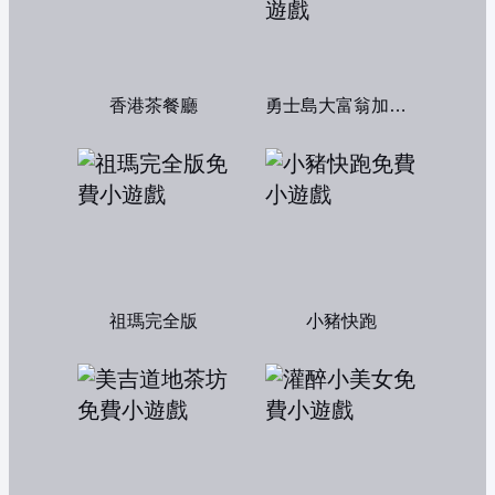
香港茶餐廳
勇士島大富翁加強版
祖瑪完全版
小豬快跑