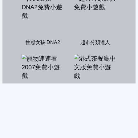
性感女孩 DNA2
超市分類達人
寵物連連看2007
港式茶餐廳中文版