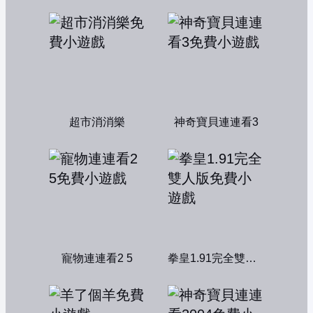
超市消消樂
神奇寶貝連連看3
寵物連連看2 5
拳皇1.91完全雙人版