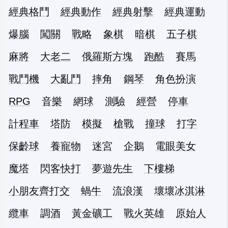
經典格鬥
經典動作
經典射擊
經典運動
爆腦
闖關
戰略
象棋
暗棋
五子棋
麻將
大老二
俄羅斯方塊
跑酷
賽馬
戰鬥機
大亂鬥
摔角
鋼琴
角色扮演
RPG
音樂
網球
測驗
經營
停車
計程車
塔防
模擬
槍戰
撞球
打字
保齡球
養寵物
迷宮
企鵝
電眼美女
魔塔
閃客快打
夢遊先生
下樓梯
小朋友齊打交
蝸牛
流浪漢
壞壞冰淇淋
纜車
調酒
黃金礦工
戰火英雄
原始人