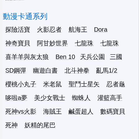
動漫卡通系列
探險活寶
火影忍者
航海王
Dora
神奇寶貝
阿甘妙世界
七龍珠
七龍珠
喜羊羊與灰太狼
Ben 10
天兵公園
三國
SD鋼彈
幽遊白書
北斗神拳
亂馬1/2
櫻桃小丸子
米老鼠
聖鬥士星矢
忍者龜
哆啦a夢
美少女戰士
蜘蛛人
灌籃高手
死神vs火影
海賊王
鹹蛋超人
數碼寶貝
死神
妖精的尾巴