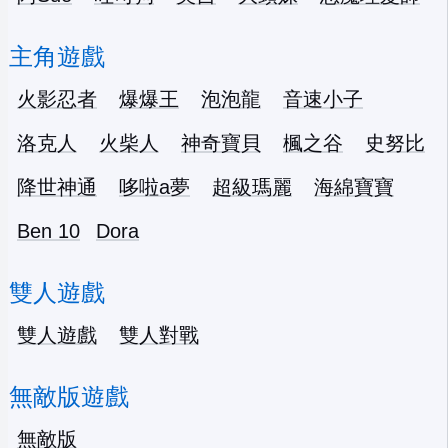
主角遊戲
火影忍者
爆爆王
泡泡龍
音速小子
洛克人
火柴人
神奇寶貝
楓之谷
史努比
降世神通
哆啦a夢
超級瑪麗
海綿寶寶
Ben 10
Dora
雙人遊戲
雙人遊戲
雙人對戰
無敵版遊戲
無敵版