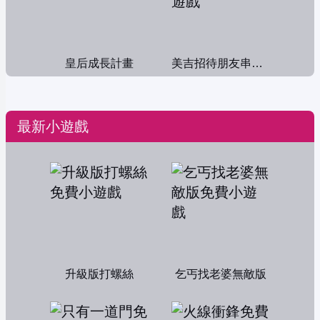
皇后成長計畫
美吉招待朋友串門子
最新小遊戲
升級版打螺絲
乞丐找老婆無敵版