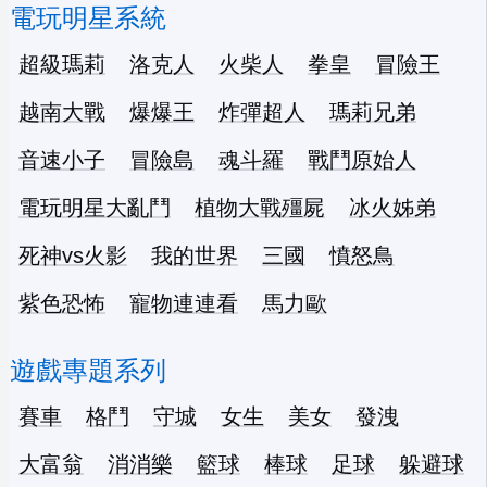
電玩明星系統
超級瑪莉
洛克人
火柴人
拳皇
冒險王
越南大戰
爆爆王
炸彈超人
瑪莉兄弟
音速小子
冒險島
魂斗羅
戰鬥原始人
電玩明星大亂鬥
植物大戰殭屍
冰火姊弟
死神vs火影
我的世界
三國
憤怒鳥
紫色恐怖
寵物連連看
馬力歐
遊戲專題系列
賽車
格鬥
守城
女生
美女
發洩
大富翁
消消樂
籃球
棒球
足球
躲避球