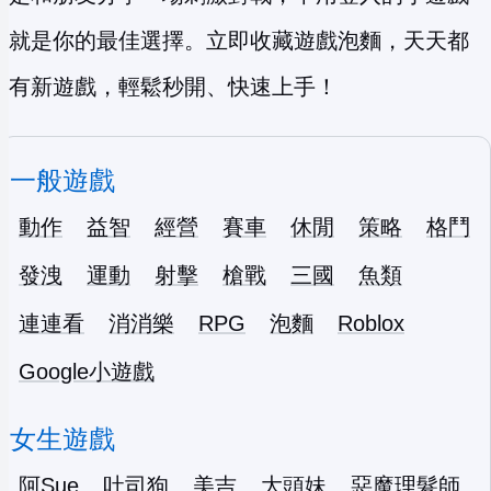
就是你的最佳選擇。立即收藏遊戲泡麵，天天都
有新遊戲，輕鬆秒開、快速上手！
一般遊戲
動作
益智
經營
賽車
休閒
策略
格鬥
發洩
運動
射擊
槍戰
三國
魚類
連連看
消消樂
RPG
泡麵
Roblox
Google小遊戲
女生遊戲
阿Sue
吐司狗
美吉
大頭妹
惡魔理髮師