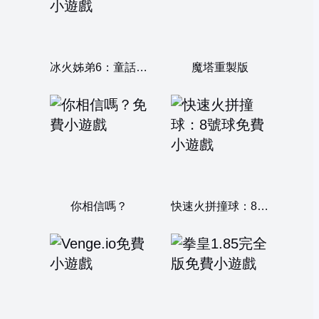
冰火姊弟6：童話故事
魔塔重製版
你相信嗎？
快速火拼撞球：8號球