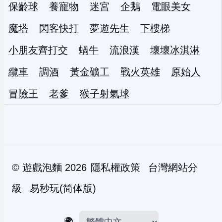
保齡球
養寵物
迷宮
企鵝
電眼美女
魔塔
閃客快打
夢遊先生
下樓梯
小朋友齊打交
蝸牛
流浪漢
壞壞冰淇淋
纜車
調酒
黃金礦工
戰火英雄
原始人
冒險王
老爹
猴子射氣球
©
遊戲泡麵
2026
隱私權政策
台灣網站分
級
易秒玩(简体版)
🌍