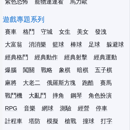
紫色恐怖
寵物連連看
馬力歐
遊戲專題系列
賽車
格鬥
守城
女生
美女
發洩
大富翁
消消樂
籃球
棒球
足球
躲避球
經典格鬥
經典動作
經典射擊
經典運動
爆腦
闖關
戰略
象棋
暗棋
五子棋
麻將
大老二
俄羅斯方塊
跑酷
賽馬
戰鬥機
大亂鬥
摔角
鋼琴
角色扮演
RPG
音樂
網球
測驗
經營
停車
計程車
塔防
模擬
槍戰
撞球
打字