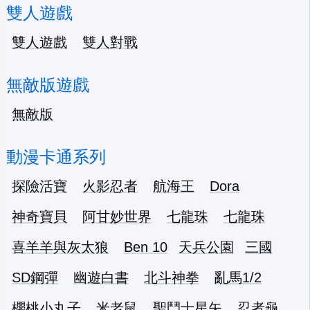
雙人遊戲
雙人遊戲
雙人對戰
無敵版遊戲
無敵版
動漫卡通系列
探險活寶
火影忍者
航海王
Dora
神奇寶貝
阿甘妙世界
七龍珠
七龍珠
喜羊羊與灰太狼
Ben 10
天兵公園
三國
SD鋼彈
幽遊白書
北斗神拳
亂馬1/2
櫻桃小丸子
米老鼠
聖鬥士星矢
忍者龜