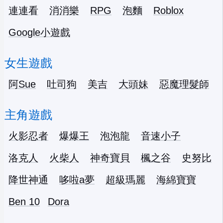
連連看
消消樂
RPG
泡麵
Roblox
Google小遊戲
女生遊戲
阿Sue
吐司狗
美吉
大頭妹
惡魔理髮師
主角遊戲
火影忍者
爆爆王
泡泡龍
音速小子
洛克人
火柴人
神奇寶貝
楓之谷
史努比
降世神通
哆啦a夢
超級瑪麗
海綿寶寶
Ben 10
Dora