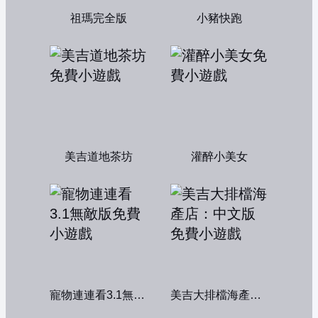
祖瑪完全版
小豬快跑
美吉道地茶坊
灌醉小美女
寵物連連看3.1無敵版
美吉大排檔海產店：中文版