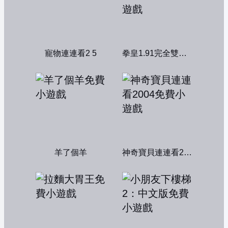
寵物連連看2 5
拳皇1.91完全雙人版
羊了個羊
神奇寶貝連連看2004