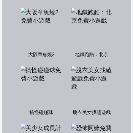
大阪章魚燒2
地鐵跑酷：北京
搞怪碰碰球
脫衣美女找碴遊戲