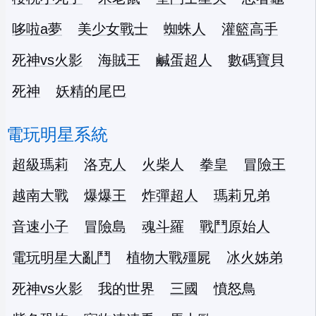
哆啦a夢
美少女戰士
蜘蛛人
灌籃高手
死神vs火影
海賊王
鹹蛋超人
數碼寶貝
死神
妖精的尾巴
電玩明星系統
超級瑪莉
洛克人
火柴人
拳皇
冒險王
越南大戰
爆爆王
炸彈超人
瑪莉兄弟
音速小子
冒險島
魂斗羅
戰鬥原始人
電玩明星大亂鬥
植物大戰殭屍
冰火姊弟
死神vs火影
我的世界
三國
憤怒鳥