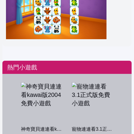
熱門小遊戲
神奇寶貝連連看kawai版2004
寵物連連看3.1正式版