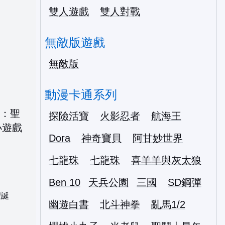
雙人遊戲
雙人對戰
無敵版遊戲
無敵版
動漫卡通系列
探險活寶
火影忍者
航海王
Dora
神奇寶貝
阿甘妙世界
七龍珠
七龍珠
喜羊羊與灰太狼
Ben 10
天兵公園
三國
SD鋼彈
聖誕
幽遊白書
北斗神拳
亂馬1/2