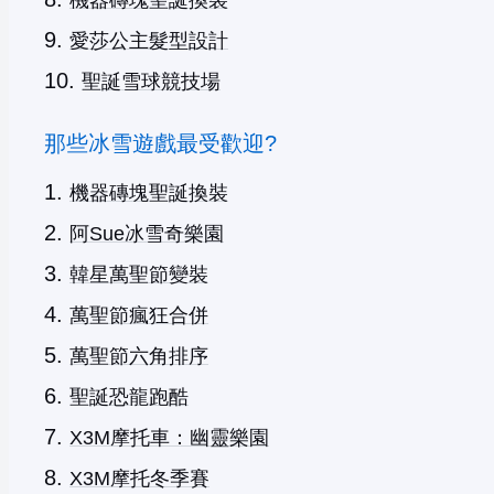
機器磚塊聖誕換裝
愛莎公主髮型設計
聖誕雪球競技場
那些冰雪遊戲最受歡迎?
機器磚塊聖誕換裝
阿Sue冰雪奇樂園
韓星萬聖節變裝
萬聖節瘋狂合併
萬聖節六角排序
聖誕恐龍跑酷
X3M摩托車：幽靈樂園
X3M摩托冬季賽