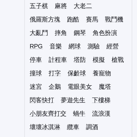
五子棋
麻將
大老二
俄羅斯方塊
跑酷
賽馬
戰鬥機
大亂鬥
摔角
鋼琴
角色扮演
RPG
音樂
網球
測驗
經營
停車
計程車
塔防
模擬
槍戰
撞球
打字
保齡球
養寵物
迷宮
企鵝
電眼美女
魔塔
閃客快打
夢遊先生
下樓梯
小朋友齊打交
蝸牛
流浪漢
壞壞冰淇淋
纜車
調酒