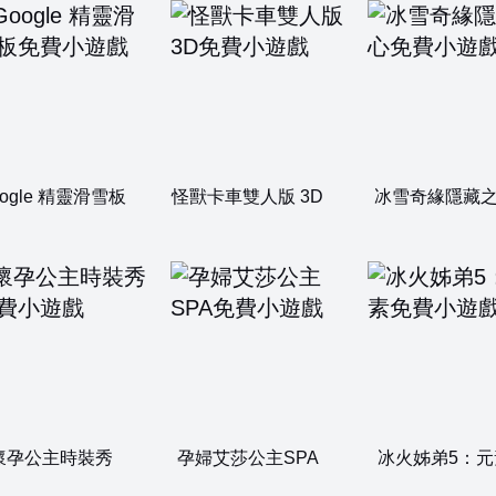
oogle 精靈滑雪板
怪獸卡車雙人版 3D
冰雪奇緣隱藏
懷孕公主時裝秀
孕婦艾莎公主SPA
冰火姊弟5：元