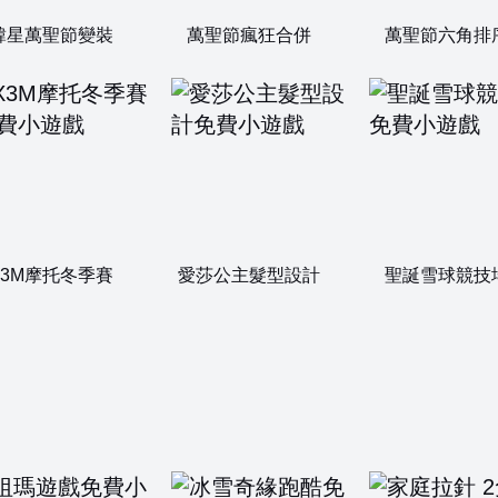
韓星萬聖節變裝
萬聖節瘋狂合併
萬聖節六角排
X3M摩托冬季賽
愛莎公主髮型設計
聖誕雪球競技