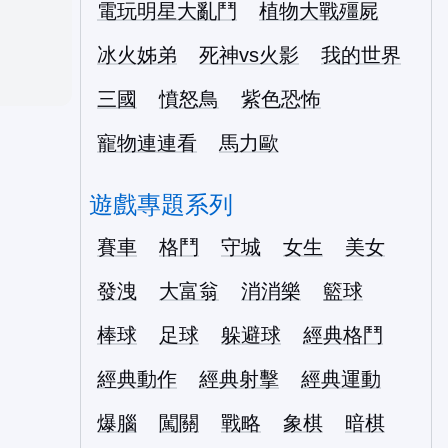
電玩明星大亂鬥
植物大戰殭屍
冰火姊弟
死神vs火影
我的世界
三國
憤怒鳥
紫色恐怖
寵物連連看
馬力歐
遊戲專題系列
賽車
格鬥
守城
女生
美女
發洩
大富翁
消消樂
籃球
棒球
足球
躲避球
經典格鬥
經典動作
經典射擊
經典運動
爆腦
闖關
戰略
象棋
暗棋