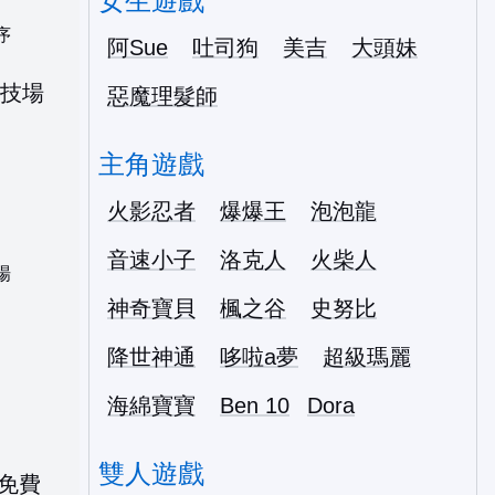
女生遊戲
序
阿Sue
吐司狗
美吉
大頭妹
惡魔理髮師
主角遊戲
火影忍者
爆爆王
泡泡龍
音速小子
洛克人
火柴人
場
神奇寶貝
楓之谷
史努比
降世神通
哆啦a夢
超級瑪麗
海綿寶寶
Ben 10
Dora
雙人遊戲