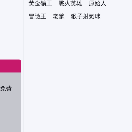
黃金礦工
戰火英雄
原始人
冒險王
老爹
猴子射氣球