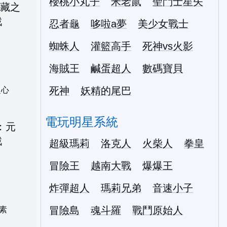
櫻桃小丸子
米老鼠
聖鬥士星矢
忍者龜
哆啦a夢
美少女戰士
蜘蛛人
灌籃高手
死神vs火影
海賊王
鹹蛋超人
數碼寶貝
死神
妖精的尾巴
之心
電玩明星系統
超級瑪莉
洛克人
火柴人
拳皇
冒險王
越南大戰
爆爆王
炸彈超人
瑪莉兄弟
音速小子
冒險島
魂斗羅
戰鬥原始人
素