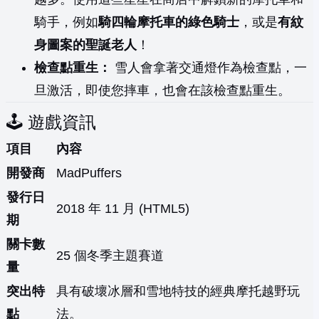
騎手，例如
騎四輪摩托車的綠色騎士
，或是
有紋
身圖案的聖誕老人
！
檢查點重生：
雪人會拿著交通燈作為檢查點，一
旦激活，即使您摔車，也會在該檢查點重生。
🕹️ 遊戲資訊
項目
內容
開發商
MadPuffers
發行日
2018 年 11 月 (HTML5)
期
關卡數
25 個冬季主題賽道
量
突出特
具有破壞冰層和雪地特技的經典摩托越野玩
點
法。