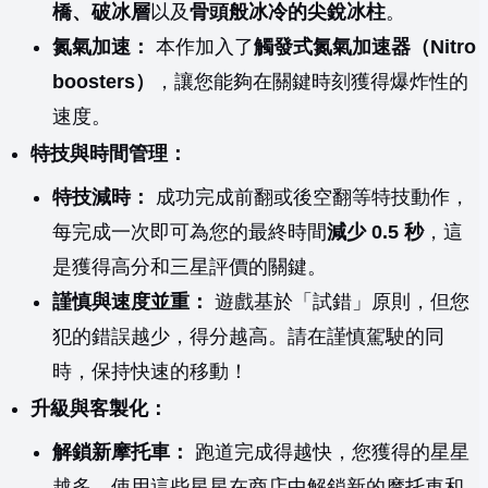
橋、破冰層
以及
骨頭般冰冷的尖銳冰柱
。
氮氣加速：
本作加入了
觸發式氮氣加速器（Nitro
boosters）
，讓您能夠在關鍵時刻獲得爆炸性的
速度。
特技與時間管理：
特技減時：
成功完成前翻或後空翻等特技動作，
每完成一次即可為您的最終時間
減少 0.5 秒
，這
是獲得高分和三星評價的關鍵。
謹慎與速度並重：
遊戲基於「試錯」原則，但您
犯的錯誤越少，得分越高。請在謹慎駕駛的同
時，保持快速的移動！
升級與客製化：
解鎖新摩托車：
跑道完成得越快，您獲得的星星
越多。使用這些星星在商店中解鎖新的摩托車和