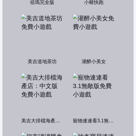
祖瑪完全版
小豬快跑
美吉道地茶坊
灌醉小美女
美吉大排檔海產店：中文版
寵物連連看3.1無敵版