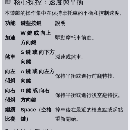
⌨️ 核心操控：速度與平衡
本遊戲的操作集中在保持摩托車的平衡和控制速度。
功能
鍵盤按鍵
說明
W 鍵 或 向上
加速
驅動摩托車前進。
方向鍵
S 鍵 或 向下方
煞車
減速或煞車。
向鍵
向左
A 鍵 或 向左方
保持平衡或進行前翻特技。
傾斜
向鍵
向右
D 鍵 或 向右
保持平衡或進行後空翻特技。
傾斜
方向鍵
繼續
Space（空格
摔車後在最近的檢查點或起點
比賽
鍵）
重新開始。