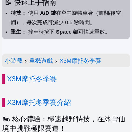
📝 快速上手指南
特技：
使用
A/D 鍵
在空中旋轉車身（前翻/後空
翻），每次完成可減少 0.5 秒時間。
重生：
摔車時按下
Space 鍵
可快速重啟。
小遊戲
›
單機遊戲
›
X3M摩托冬季賽
X3M摩托冬季賽
X3M摩托冬季賽介紹
🏍️ 核心體驗：極速越野特技，在冰雪仙
境中挑戰極限賽道！