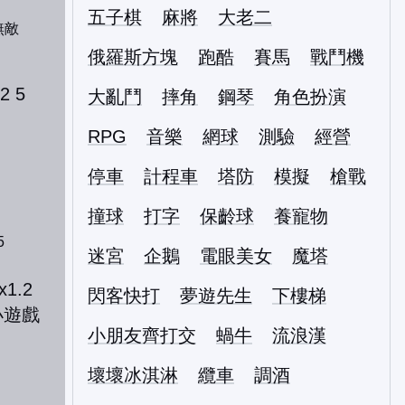
五子棋
麻將
大老二
無敵
俄羅斯方塊
跑酷
賽馬
戰鬥機
大亂鬥
摔角
鋼琴
角色扮演
RPG
音樂
網球
測驗
經營
停車
計程車
塔防
模擬
槍戰
撞球
打字
保齡球
養寵物
5
迷宮
企鵝
電眼美女
魔塔
閃客快打
夢遊先生
下樓梯
小朋友齊打交
蝸牛
流浪漢
壞壞冰淇淋
纜車
調酒