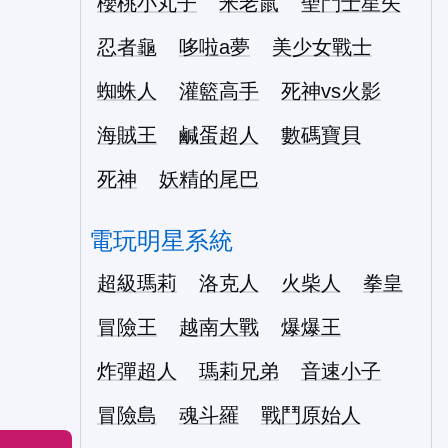
櫻桃小丸子
米老鼠
聖鬥士星矢
忍者龜
哆啦a夢
美少女戰士
蜘蛛人
灌籃高手
死神vs火影
海賊王
鹹蛋超人
數碼寶貝
死神
妖精的尾巴
電玩明星系統
超級瑪莉
洛克人
火柴人
拳皇
冒險王
越南大戰
爆爆王
炸彈超人
瑪莉兄弟
音速小子
冒險島
魂斗羅
戰鬥原始人