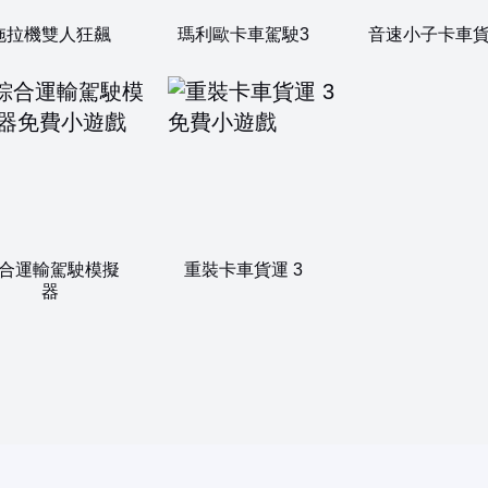
拖拉機雙人狂飆
瑪利歐卡車駕駛3
音速小子卡車
合運輸駕駛模擬
重裝卡車貨運 3
器