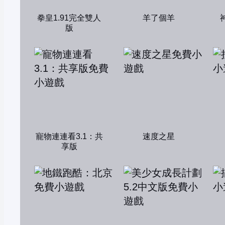
拳皇1.91完全雙人
羊了個羊
版
寵物連連看3.1：共
速度之星
享版