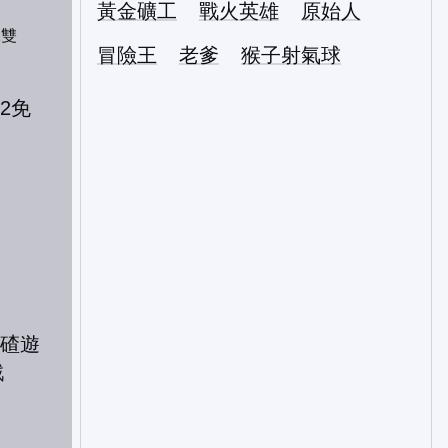
黃金礦工
戰火英雄
原始人
2雙
冒險王
老爹
猴子射氣球