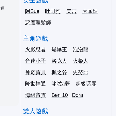
女生遊戲
貨運
阿Sue
吐司狗
美吉
大頭妹
惡魔理髮師
主角遊戲
火影忍者
爆爆王
泡泡龍
音速小子
洛克人
火柴人
神奇寶貝
楓之谷
史努比
降世神通
哆啦a夢
超級瑪麗
海綿寶寶
Ben 10
Dora
雙人遊戲