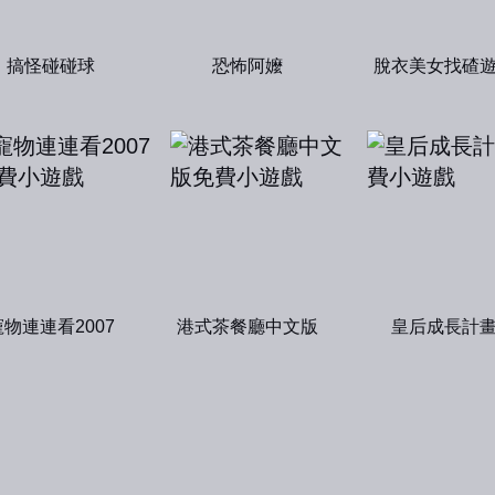
搞怪碰碰球
恐怖阿嬤
脫衣美女找碴
寵物連連看2007
港式茶餐廳中文版
皇后成長計