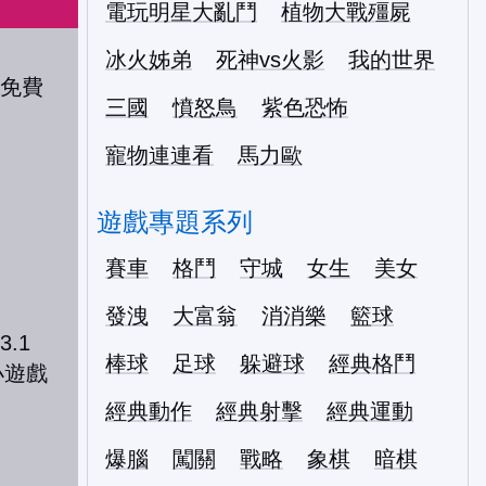
電玩明星大亂鬥
植物大戰殭屍
冰火姊弟
死神vs火影
我的世界
三國
憤怒鳥
紫色恐怖
寵物連連看
馬力歐
遊戲專題系列
賽車
格鬥
守城
女生
美女
發洩
大富翁
消消樂
籃球
棒球
足球
躲避球
經典格鬥
經典動作
經典射擊
經典運動
爆腦
闖關
戰略
象棋
暗棋