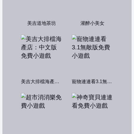
美吉道地茶坊
灌醉小美女
美吉大排檔海產店：中文版
寵物連連看3.1無敵版