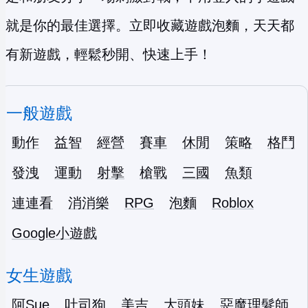
就是你的最佳選擇。立即收藏遊戲泡麵，天天都
有新遊戲，輕鬆秒開、快速上手！
一般遊戲
動作
益智
經營
賽車
休閒
策略
格鬥
發洩
運動
射擊
槍戰
三國
魚類
連連看
消消樂
RPG
泡麵
Roblox
Google小遊戲
女生遊戲
阿Sue
吐司狗
美吉
大頭妹
惡魔理髮師