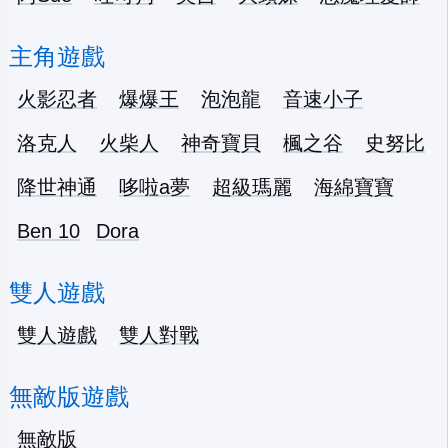
主角遊戲
火影忍者
爆爆王
泡泡龍
音速小子
洛克人
火柴人
神奇寶貝
楓之谷
史努比
降世神通
哆啦a夢
超級瑪麗
海綿寶寶
Ben 10
Dora
雙人遊戲
雙人遊戲
雙人對戰
無敵版遊戲
無敵版