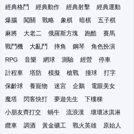
經典格鬥
經典動作
經典射擊
經典運動
爆腦
闖關
戰略
象棋
暗棋
五子棋
麻將
大老二
俄羅斯方塊
跑酷
賽馬
戰鬥機
大亂鬥
摔角
鋼琴
角色扮演
RPG
音樂
網球
測驗
經營
停車
計程車
塔防
模擬
槍戰
撞球
打字
保齡球
養寵物
迷宮
企鵝
電眼美女
魔塔
閃客快打
夢遊先生
下樓梯
小朋友齊打交
蝸牛
流浪漢
壞壞冰淇淋
纜車
調酒
黃金礦工
戰火英雄
原始人