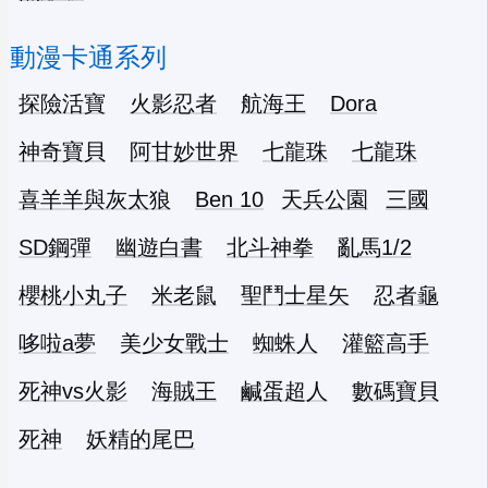
動漫卡通系列
探險活寶
火影忍者
航海王
Dora
神奇寶貝
阿甘妙世界
七龍珠
七龍珠
喜羊羊與灰太狼
Ben 10
天兵公園
三國
SD鋼彈
幽遊白書
北斗神拳
亂馬1/2
櫻桃小丸子
米老鼠
聖鬥士星矢
忍者龜
哆啦a夢
美少女戰士
蜘蛛人
灌籃高手
死神vs火影
海賊王
鹹蛋超人
數碼寶貝
死神
妖精的尾巴