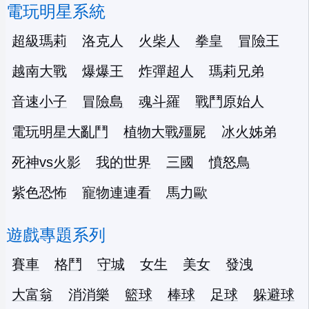
電玩明星系統
超級瑪莉
洛克人
火柴人
拳皇
冒險王
越南大戰
爆爆王
炸彈超人
瑪莉兄弟
音速小子
冒險島
魂斗羅
戰鬥原始人
電玩明星大亂鬥
植物大戰殭屍
冰火姊弟
死神vs火影
我的世界
三國
憤怒鳥
紫色恐怖
寵物連連看
馬力歐
遊戲專題系列
賽車
格鬥
守城
女生
美女
發洩
大富翁
消消樂
籃球
棒球
足球
躲避球