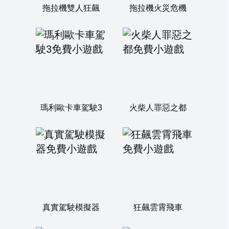
拖拉機雙人狂飆
拖拉機火災危機
瑪利歐卡車駕駛3
火柴人罪惡之都
真實駕駛模擬器
狂飆雲霄飛車