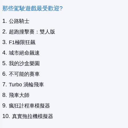
那些駕駛遊戲最受歡迎?
公路騎士
超跑撞擊賽：雙人版
F1極限狂飆
城市絕命飆速
我的沙盒樂園
不可能的賽車
Turbo 渦輪飛車
飛車大師
瘋狂計程車模擬器
真實拖拉機模擬器