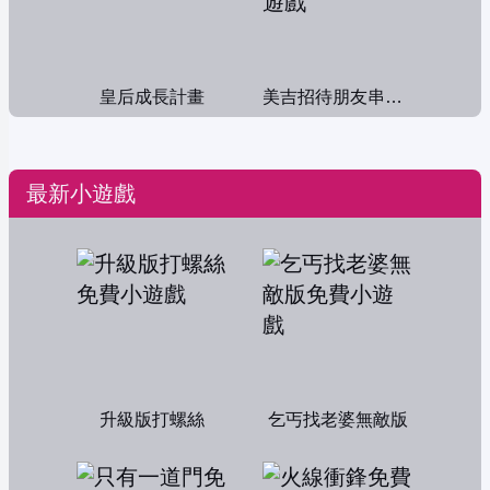
皇后成長計畫
美吉招待朋友串門子
最新小遊戲
升級版打螺絲
乞丐找老婆無敵版