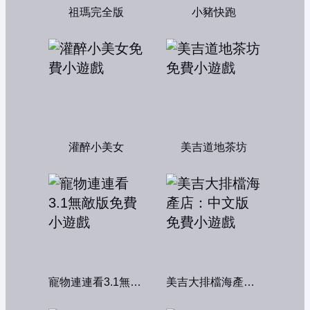
祖瑪完全版
小豬快跑
灌醉小美女
美吉道地茶坊
寵物連連看3.1無敵版
美吉大排檔海產店：中文版