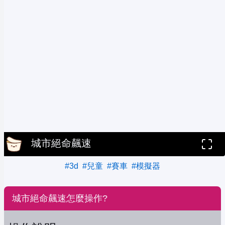
城市絕命飆速
#3d
#兒童
#賽車
#模擬器
城市絕命飆速怎麼操作?