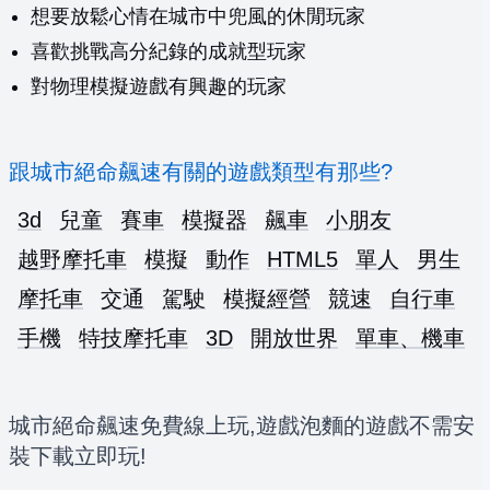
想要放鬆心情在城市中兜風的休閒玩家
喜歡挑戰高分紀錄的成就型玩家
對物理模擬遊戲有興趣的玩家
跟城市絕命飆速有關的遊戲類型有那些?
3d
兒童
賽車
模擬器
飆車
小朋友
越野摩托車
模擬
動作
HTML5
單人
男生
摩托車
交通
駕駛
模擬經營
競速
自行車
手機
特技摩托車
3D
開放世界
單車、機車
城市絕命飆速免費線上玩,遊戲泡麵的遊戲不需安
裝下載立即玩!