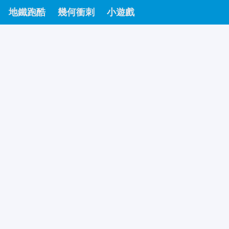
地鐵跑酷
幾何衝刺
小遊戲