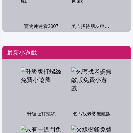
寵物連連看2007
美吉招待朋友串門子
最新小遊戲
升級版打螺絲
乞丐找老婆無敵版