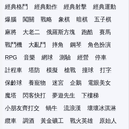
經典格鬥
經典動作
經典射擊
經典運動
爆腦
闖關
戰略
象棋
暗棋
五子棋
麻將
大老二
俄羅斯方塊
跑酷
賽馬
戰鬥機
大亂鬥
摔角
鋼琴
角色扮演
RPG
音樂
網球
測驗
經營
停車
計程車
塔防
模擬
槍戰
撞球
打字
保齡球
養寵物
迷宮
企鵝
電眼美女
魔塔
閃客快打
夢遊先生
下樓梯
小朋友齊打交
蝸牛
流浪漢
壞壞冰淇淋
纜車
調酒
黃金礦工
戰火英雄
原始人