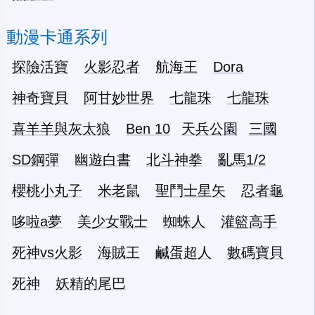
動漫卡通系列
探險活寶
火影忍者
航海王
Dora
神奇寶貝
阿甘妙世界
七龍珠
七龍珠
喜羊羊與灰太狼
Ben 10
天兵公園
三國
SD鋼彈
幽遊白書
北斗神拳
亂馬1/2
櫻桃小丸子
米老鼠
聖鬥士星矢
忍者龜
哆啦a夢
美少女戰士
蜘蛛人
灌籃高手
死神vs火影
海賊王
鹹蛋超人
數碼寶貝
死神
妖精的尾巴