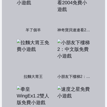
羊了個羊
神奇寶貝連連看2004
拉麵大胃王
小朋友下樓梯2：中文版