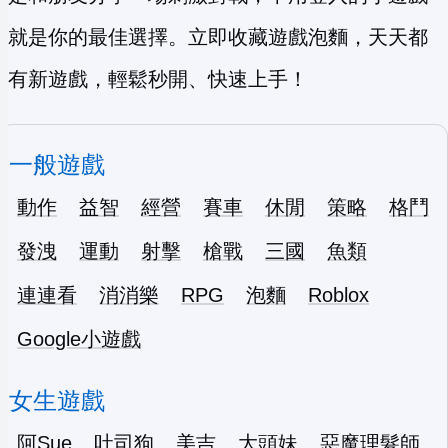
就是你的最佳選擇。立即收藏遊戲泡麵，天天都
有新遊戲，輕鬆秒開、快速上手！
一般遊戲
動作
益智
經營
賽車
休閒
策略
格鬥
發洩
運動
射擊
槍戰
三國
魚類
連連看
消消樂
RPG
泡麵
Roblox
Google小遊戲
女生遊戲
阿Sue
吐司狗
美吉
大頭妹
惡魔理髮師