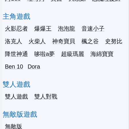
主角遊戲
火影忍者
爆爆王
泡泡龍
音速小子
洛克人
火柴人
神奇寶貝
楓之谷
史努比
降世神通
哆啦a夢
超級瑪麗
海綿寶寶
Ben 10
Dora
雙人遊戲
雙人遊戲
雙人對戰
無敵版遊戲
無敵版