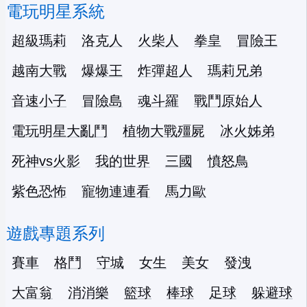
電玩明星系統
超級瑪莉
洛克人
火柴人
拳皇
冒險王
越南大戰
爆爆王
炸彈超人
瑪莉兄弟
音速小子
冒險島
魂斗羅
戰鬥原始人
電玩明星大亂鬥
植物大戰殭屍
冰火姊弟
死神vs火影
我的世界
三國
憤怒鳥
紫色恐怖
寵物連連看
馬力歐
遊戲專題系列
賽車
格鬥
守城
女生
美女
發洩
大富翁
消消樂
籃球
棒球
足球
躲避球