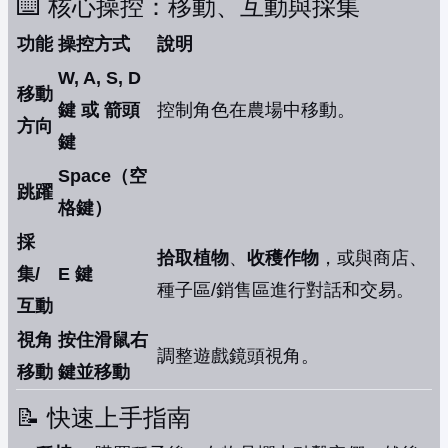
⌨️ 核心操控：移動、互動與採集
功能
操控方式
說明
W, A, S, D
移動
鍵 或 箭頭
控制角色在農場中移動。
方向
鍵
Space（空
跳躍
格鍵）
採
拾取植物
、
收穫作物
，或與商店、
集/
E 鍵
種子區/銷售區進行對話和交易。
互動
視角
按住滑鼠右
調整遊戲鏡頭視角。
移動
鍵並移動
📝 快速上手指南