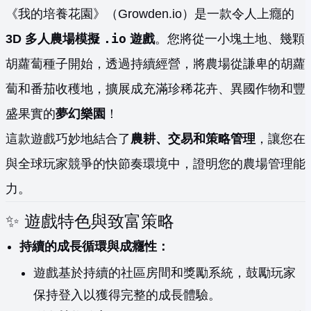
《我的培養花園》（Growden.io）是一款令人上癮的
.io
3D 多人農場模擬
遊戲
。您將從一小塊土地、幾顆
胡蘿蔔種子開始，透過持續經營，將農場從謙卑的胡蘿
蔔和番茄收穫地，擴展成充滿珍稀花卉、異國作物和豐
盛果實的
夢幻樂園
！
這款遊戲巧妙地結合了
農耕、交易和策略管理
，讓您在
與全球玩家競爭的快節奏環境中，證明您的農場管理能
力。
✨ 遊戲特色與致富策略
持續的成長循環與成癮性：
遊戲基於持續的社區房間和獎勵系統，鼓勵玩家
保持登入以獲得完整的成長體驗。