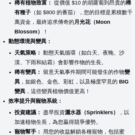
稀有植物致富：
從價值 $10 的胡蘿蔔到昂貴的
稀
有種子
（如 $800 的番茄），您的目標是累積數千
萬資金，最終追求傳奇的
月光花（Moon
Blossom）
！
動態環境與變異：
天氣策略：
動態天氣循環（如白天、夜晚、沙
漠、下雨和結霜）會影響作物的生長。
稀有變異：
留意天氣事件期間可能發生的作物
變
異
，如銀色、金色、彩虹，以及極度罕見的
BIG
變異
，這些變異植物價值更高！
效率提升與寵物系統：
投資建議：
盡早投資
灑水器（Sprinklers）
，以
加速植物生長，為您贏得競爭優勢。
寵物幫手：
用您的收益解鎖各種寵物，包括蜜