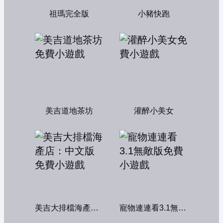
祖瑪完全版
小豬快跑
美吉道地茶坊
灌醉小美女
美吉大排檔海產店：中文版
寵物連連看3.1無敵版