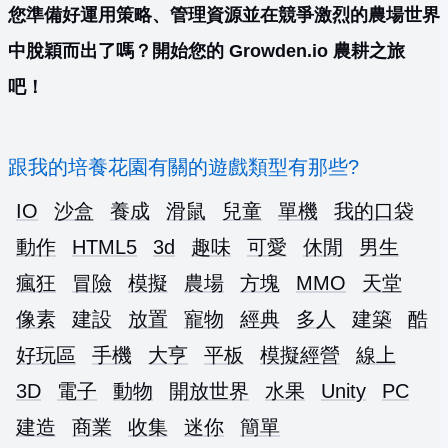
您準備好運用策略、管理資源並在競爭激烈的農場世界
中脫穎而出了嗎？開始您的 Growden.io 農耕之旅
吧！
跟我的培養花園有關的遊戲類型有那些?
IO
沙盒
養成
滑鼠
兒童
單機
我的口袋
動作
HTML5
3d
趣味
可愛
休閒
男生
瘋狂
冒險
模擬
農場
方塊
MMO
天堂
像素
建設
放置
寵物
經典
多人
建築
酷
好玩區
手機
大亨
平板
模擬經營
線上
3D
電子
動物
開放世界
水果
Unity
PC
建造
商業
收集
迷你
簡單