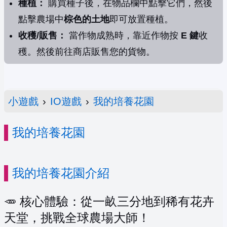
種植：
購買種子後，在物品欄中點擊它們，然後
點擊農場中
棕色的土地
即可放置種植。
收穫/販售：
當作物成熟時，靠近作物按
E 鍵
收
穫。然後前往商店販售您的貨物。
小遊戲
›
IO遊戲
›
我的培養花園
我的培養花園
我的培養花園介紹
🥕 核心體驗：從一畝三分地到稀有花卉
天堂，挑戰全球農場大師！