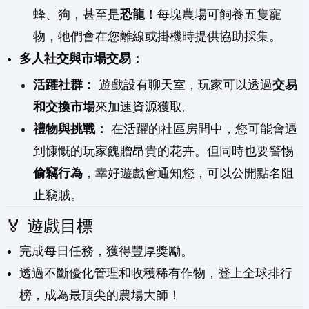
蜂、狗，甚至是
恐龍
！每塊農場可飼養五隻寵
物，牠們會在您離線或掛機時提供協助採集。
多人社交與市場交易：
活躍社群：
遊戲設有聊天室，玩家可以透過
交易
和交換市場
來加速資源獲取。
禮物與挑戰：
在活躍的社區房間中，您可能會遇
到慷慨的玩家餽贈昂貴的花卉。但同時也要警惕
偷竊行為
，幸好遊戲會通知您，可以公開點名阻
止竊賊。
🏅 遊戲目標
完成每日任務，獲得豐厚獎勵。
透過不斷優化管理和收穫稀有作物，登上全球排行
榜，成為最頂尖的農場大師！