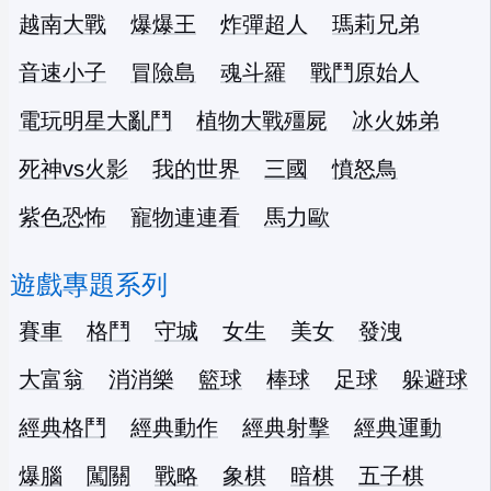
越南大戰
爆爆王
炸彈超人
瑪莉兄弟
音速小子
冒險島
魂斗羅
戰鬥原始人
電玩明星大亂鬥
植物大戰殭屍
冰火姊弟
死神vs火影
我的世界
三國
憤怒鳥
紫色恐怖
寵物連連看
馬力歐
遊戲專題系列
賽車
格鬥
守城
女生
美女
發洩
大富翁
消消樂
籃球
棒球
足球
躲避球
經典格鬥
經典動作
經典射擊
經典運動
爆腦
闖關
戰略
象棋
暗棋
五子棋