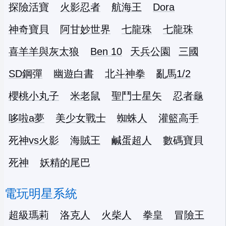
探險活寶
火影忍者
航海王
Dora
神奇寶貝
阿甘妙世界
七龍珠
七龍珠
喜羊羊與灰太狼
Ben 10
天兵公園
三國
SD鋼彈
幽遊白書
北斗神拳
亂馬1/2
櫻桃小丸子
米老鼠
聖鬥士星矢
忍者龜
哆啦a夢
美少女戰士
蜘蛛人
灌籃高手
死神vs火影
海賊王
鹹蛋超人
數碼寶貝
死神
妖精的尾巴
電玩明星系統
超級瑪莉
洛克人
火柴人
拳皇
冒險王