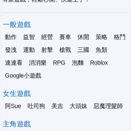
一般遊戲
動作
益智
經營
賽車
休閒
策略
格鬥
發洩
運動
射擊
槍戰
三國
魚類
連連看
消消樂
RPG
泡麵
Roblox
Google小遊戲
女生遊戲
阿Sue
吐司狗
美吉
大頭妹
惡魔理髮師
主角遊戲