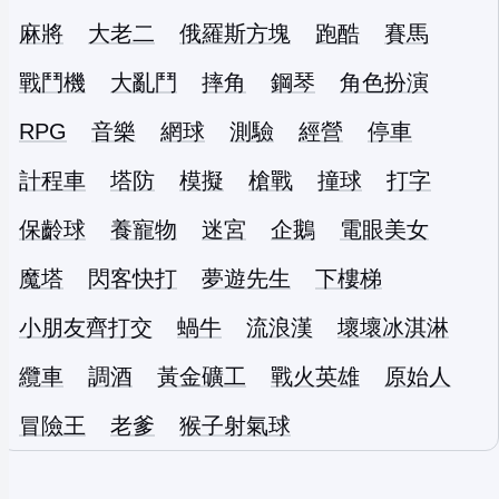
麻將
大老二
俄羅斯方塊
跑酷
賽馬
戰鬥機
大亂鬥
摔角
鋼琴
角色扮演
RPG
音樂
網球
測驗
經營
停車
計程車
塔防
模擬
槍戰
撞球
打字
保齡球
養寵物
迷宮
企鵝
電眼美女
魔塔
閃客快打
夢遊先生
下樓梯
小朋友齊打交
蝸牛
流浪漢
壞壞冰淇淋
纜車
調酒
黃金礦工
戰火英雄
原始人
冒險王
老爹
猴子射氣球