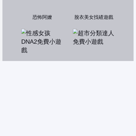
恐怖阿嬤
脫衣美女找碴遊戲
性感女孩 DNA2
超市分類達人
寵物連連看2007
港式茶餐廳中文版