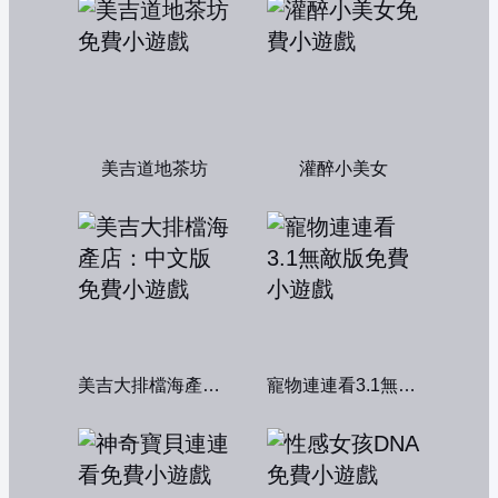
美吉道地茶坊
灌醉小美女
美吉大排檔海產店：中文版
寵物連連看3.1無敵版