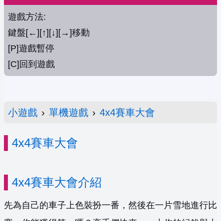
遊戲方法:
鍵盤[←][↑][↓][→]移動
[P]遊戲暫停
[C]回到遊戲
小遊戲
›
單機遊戲
›
4x4賽車大會
4x4賽車大會
4x4賽車大會介紹
先為自己的車子上色裝扮一番，然後在一片雪地進行比