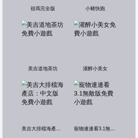
祖瑪完全版
小豬快跑
美吉道地茶坊
灌醉小美女
美吉大排檔海產店：中文版
寵物連連看3.1無敵版