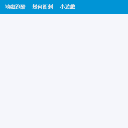
地鐵跑酷
幾何衝刺
小遊戲