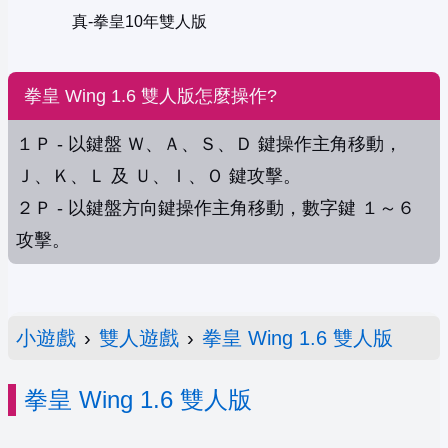
真-拳皇10年雙人版
拳皇 Wing 1.6 雙人版怎麼操作?
１Ｐ - 以鍵盤 Ｗ、Ａ、Ｓ、Ｄ 鍵操作主角移動，
Ｊ、Ｋ、Ｌ 及 Ｕ、Ｉ、Ｏ 鍵攻擊。
２Ｐ - 以鍵盤方向鍵操作主角移動，數字鍵 １～６
攻擊。
小遊戲
›
雙人遊戲
›
拳皇 Wing 1.6 雙人版
拳皇 Wing 1.6 雙人版