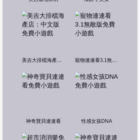
美吉大排檔海產店：中文版
寵物連連看3.1無敵版
神奇寶貝連連看
性感女孩DNA