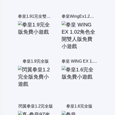
拳皇1.91完全雙人版
拳皇WingEx1.2雙人版
拳皇1.9完全版
拳皇 WING EX 1.02角色全開雙人版
閃翼拳皇1.2完全版
拳皇1.6完全版