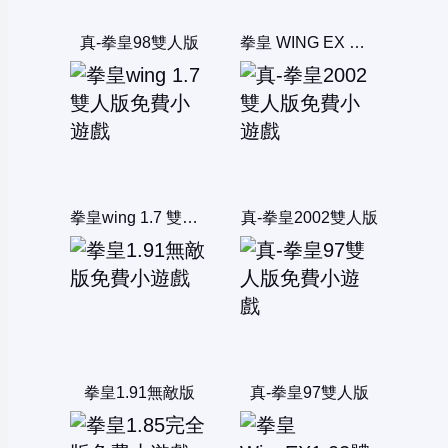
真-拳皇98雙人版
拳皇 WING EX 雙人版
拳皇wing 1.7 雙人版
真-拳皇2002雙人版
拳皇1.91無敵版
真-拳皇97雙人版