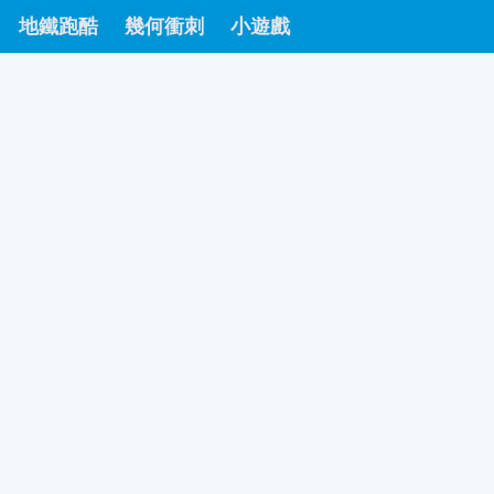
地鐵跑酷
幾何衝刺
小遊戲