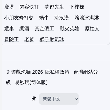
魔塔
閃客快打
夢遊先生
下樓梯
小朋友齊打交
蝸牛
流浪漢
壞壞冰淇淋
纜車
調酒
黃金礦工
戰火英雄
原始人
冒險王
老爹
猴子射氣球
©
遊戲泡麵
2026
隱私權政策
台灣網站分
級
易秒玩(简体版)
🌍