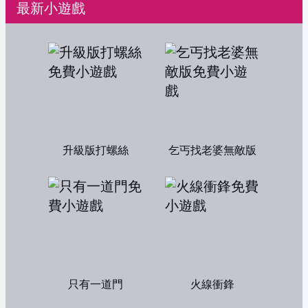
最新小遊戲
升級版打螺絲
乞丐找老婆無敵版
只有一道門
火線衝鋒