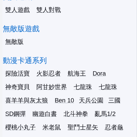
雙人遊戲
雙人對戰
無敵版遊戲
無敵版
動漫卡通系列
探險活寶
火影忍者
航海王
Dora
神奇寶貝
阿甘妙世界
七龍珠
七龍珠
喜羊羊與灰太狼
Ben 10
天兵公園
三國
SD鋼彈
幽遊白書
北斗神拳
亂馬1/2
櫻桃小丸子
米老鼠
聖鬥士星矢
忍者龜