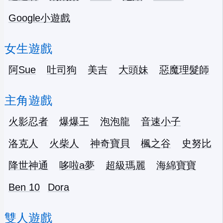
Google小遊戲
女生遊戲
阿Sue
吐司狗
美吉
大頭妹
惡魔理髮師
主角遊戲
火影忍者
爆爆王
泡泡龍
音速小子
洛克人
火柴人
神奇寶貝
楓之谷
史努比
降世神通
哆啦a夢
超級瑪麗
海綿寶寶
Ben 10
Dora
雙人遊戲