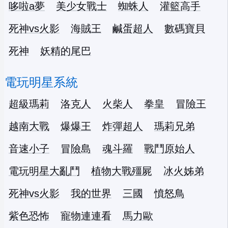
哆啦a夢
美少女戰士
蜘蛛人
灌籃高手
死神vs火影
海賊王
鹹蛋超人
數碼寶貝
死神
妖精的尾巴
電玩明星系統
超級瑪莉
洛克人
火柴人
拳皇
冒險王
越南大戰
爆爆王
炸彈超人
瑪莉兄弟
音速小子
冒險島
魂斗羅
戰鬥原始人
電玩明星大亂鬥
植物大戰殭屍
冰火姊弟
死神vs火影
我的世界
三國
憤怒鳥
紫色恐怖
寵物連連看
馬力歐