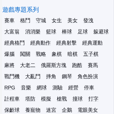
遊戲專題系列
賽車
格鬥
守城
女生
美女
發洩
大富翁
消消樂
籃球
棒球
足球
躲避球
經典格鬥
經典動作
經典射擊
經典運動
爆腦
闖關
戰略
象棋
暗棋
五子棋
麻將
大老二
俄羅斯方塊
跑酷
賽馬
戰鬥機
大亂鬥
摔角
鋼琴
角色扮演
RPG
音樂
網球
測驗
經營
停車
計程車
塔防
模擬
槍戰
撞球
打字
保齡球
養寵物
迷宮
企鵝
電眼美女