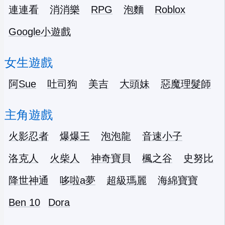
連連看
消消樂
RPG
泡麵
Roblox
Google小遊戲
女生遊戲
阿Sue
吐司狗
美吉
大頭妹
惡魔理髮師
主角遊戲
火影忍者
爆爆王
泡泡龍
音速小子
洛克人
火柴人
神奇寶貝
楓之谷
史努比
降世神通
哆啦a夢
超級瑪麗
海綿寶寶
Ben 10
Dora