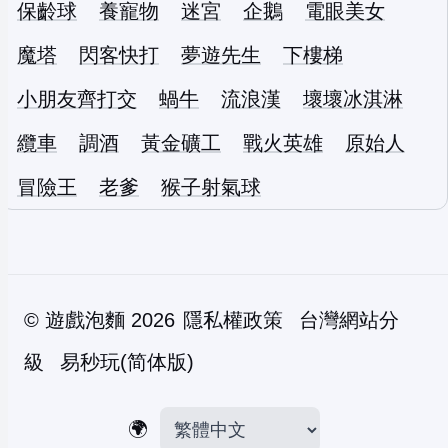
保齡球
養寵物
迷宮
企鵝
電眼美女
魔塔
閃客快打
夢遊先生
下樓梯
小朋友齊打交
蝸牛
流浪漢
壞壞冰淇淋
纜車
調酒
黃金礦工
戰火英雄
原始人
冒險王
老爹
猴子射氣球
©
遊戲泡麵
2026
隱私權政策
台灣網站分
級
易秒玩(简体版)
🌍