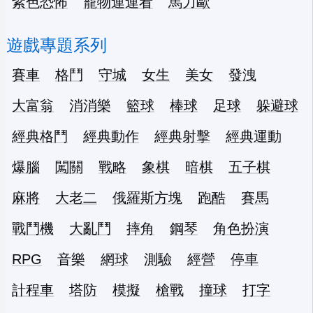
紫色恐怖
寵物連連看
馬力歐
遊戲專題系列
賽車
格鬥
守城
女生
美女
發洩
大富翁
消消樂
籃球
棒球
足球
躲避球
經典格鬥
經典動作
經典射擊
經典運動
爆腦
闖關
戰略
象棋
暗棋
五子棋
麻將
大老二
俄羅斯方塊
跑酷
賽馬
戰鬥機
大亂鬥
摔角
鋼琴
角色扮演
RPG
音樂
網球
測驗
經營
停車
計程車
塔防
模擬
槍戰
撞球
打字