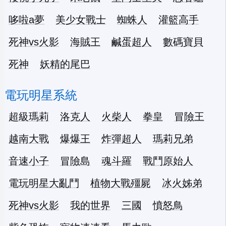
哆啦a夢
美少女戰士
蜘蛛人
灌籃高手
死神vs火影
海賊王
鹹蛋超人
數碼寶貝
死神
妖精的尾巴
電玩明星系統
超級瑪莉
洛克人
火柴人
拳皇
冒險王
越南大戰
爆爆王
炸彈超人
瑪莉兄弟
音速小子
冒險島
魂斗羅
戰鬥原始人
電玩明星大亂鬥
植物大戰殭屍
冰火姊弟
死神vs火影
我的世界
三國
憤怒鳥