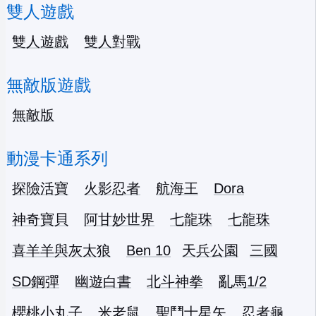
雙人遊戲
雙人遊戲
雙人對戰
無敵版遊戲
無敵版
動漫卡通系列
探險活寶
火影忍者
航海王
Dora
神奇寶貝
阿甘妙世界
七龍珠
七龍珠
喜羊羊與灰太狼
Ben 10
天兵公園
三國
SD鋼彈
幽遊白書
北斗神拳
亂馬1/2
櫻桃小丸子
米老鼠
聖鬥士星矢
忍者龜