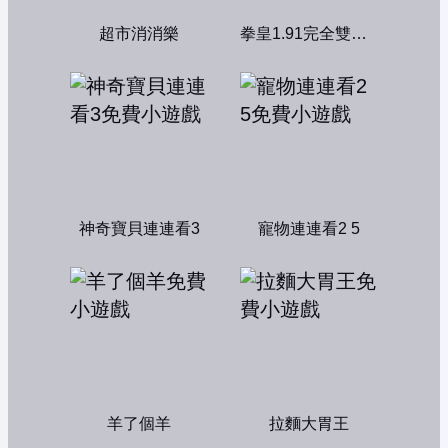
超市消消樂
拳皇1.91完全雙人版
神奇寶貝連連看3
寵物連連看2 5
羊了個羊
拉麵大胃王