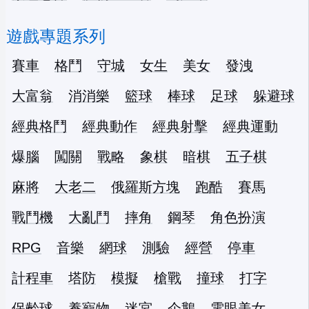
遊戲專題系列
賽車
格鬥
守城
女生
美女
發洩
大富翁
消消樂
籃球
棒球
足球
躲避球
經典格鬥
經典動作
經典射擊
經典運動
爆腦
闖關
戰略
象棋
暗棋
五子棋
麻將
大老二
俄羅斯方塊
跑酷
賽馬
戰鬥機
大亂鬥
摔角
鋼琴
角色扮演
RPG
音樂
網球
測驗
經營
停車
計程車
塔防
模擬
槍戰
撞球
打字
保齡球
養寵物
迷宮
企鵝
電眼美女