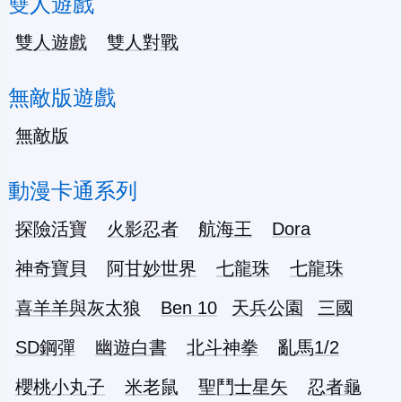
雙人遊戲
雙人遊戲
雙人對戰
無敵版遊戲
無敵版
動漫卡通系列
探險活寶
火影忍者
航海王
Dora
神奇寶貝
阿甘妙世界
七龍珠
七龍珠
喜羊羊與灰太狼
Ben 10
天兵公園
三國
SD鋼彈
幽遊白書
北斗神拳
亂馬1/2
櫻桃小丸子
米老鼠
聖鬥士星矢
忍者龜