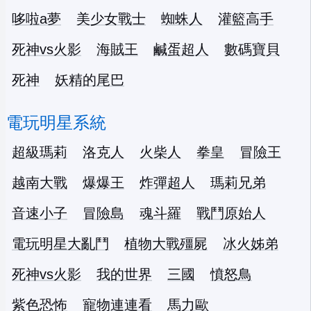
哆啦a夢
美少女戰士
蜘蛛人
灌籃高手
死神vs火影
海賊王
鹹蛋超人
數碼寶貝
死神
妖精的尾巴
電玩明星系統
超級瑪莉
洛克人
火柴人
拳皇
冒險王
越南大戰
爆爆王
炸彈超人
瑪莉兄弟
音速小子
冒險島
魂斗羅
戰鬥原始人
電玩明星大亂鬥
植物大戰殭屍
冰火姊弟
死神vs火影
我的世界
三國
憤怒鳥
紫色恐怖
寵物連連看
馬力歐