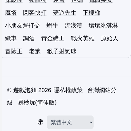
魔塔
閃客快打
夢遊先生
下樓梯
小朋友齊打交
蝸牛
流浪漢
壞壞冰淇淋
纜車
調酒
黃金礦工
戰火英雄
原始人
冒險王
老爹
猴子射氣球
©
遊戲泡麵
2026
隱私權政策
台灣網站分
級
易秒玩(简体版)
🌍