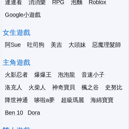
連連看
消消樂
RPG
泡麵
Roblox
Google小遊戲
女生遊戲
阿Sue
吐司狗
美吉
大頭妹
惡魔理髮師
主角遊戲
火影忍者
爆爆王
泡泡龍
音速小子
洛克人
火柴人
神奇寶貝
楓之谷
史努比
降世神通
哆啦a夢
超級瑪麗
海綿寶寶
Ben 10
Dora