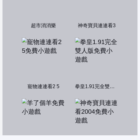
超市消消樂
神奇寶貝連連看3
寵物連連看2 5
拳皇1.91完全雙人版