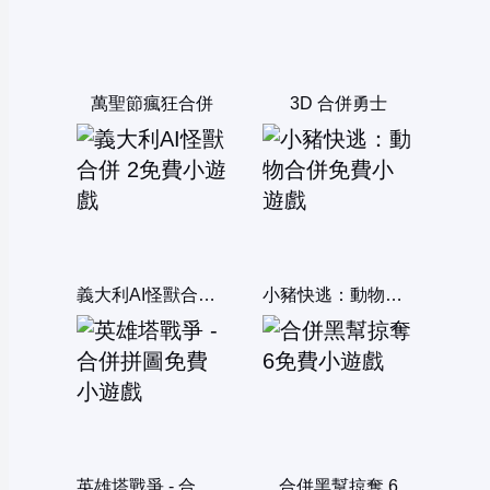
萬聖節瘋狂合併
3D 合併勇士
義大利AI怪獸合併 2
小豬快逃：動物合併
英雄塔戰爭 - 合併拼圖
合併黑幫掠奪 6