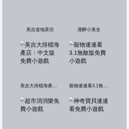
美吉道地茶坊
灌醉小美女
美吉大排檔海產店：中文版
寵物連連看3.1無敵版