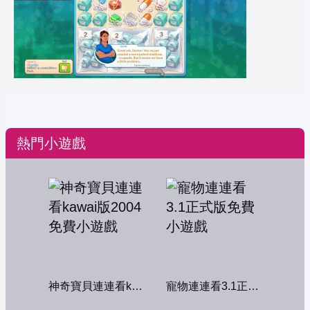
熱門小遊戲
神奇寶貝連連看kawai版2004
寵物連連看3.1正式版