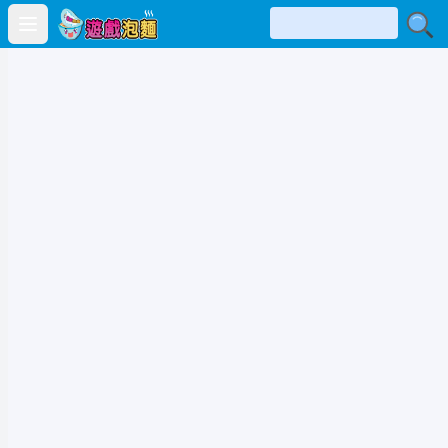
Open main menu