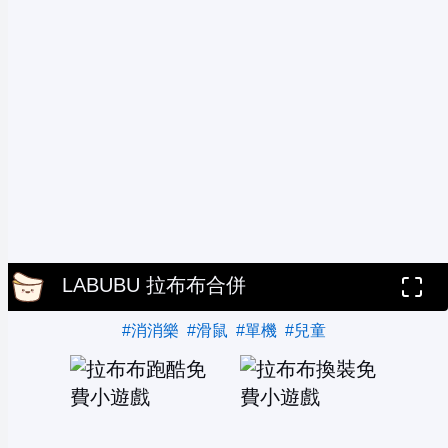
LABUBU 拉布布合併
#消消樂
#滑鼠
#單機
#兒童