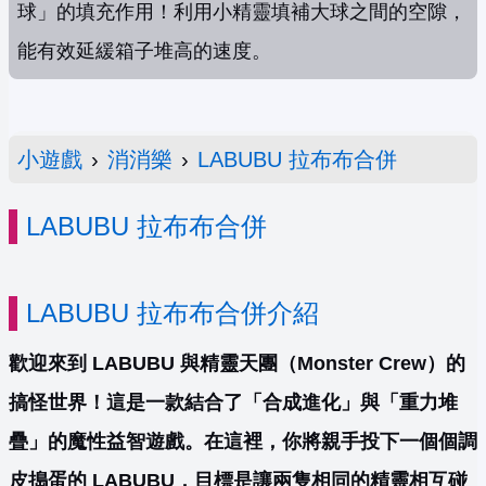
球」的填充作用！利用小精靈填補大球之間的空隙，
能有效延緩箱子堆高的速度。
小遊戲
›
消消樂
›
LABUBU 拉布布合併
LABUBU 拉布布合併
LABUBU 拉布布合併介紹
歡迎來到 LABUBU 與精靈天團（Monster Crew）的
搞怪世界！這是一款結合了「合成進化」與「重力堆
疊」的魔性益智遊戲。在這裡，你將親手投下一個個調
皮搗蛋的 LABUBU，目標是讓兩隻相同的精靈相互碰