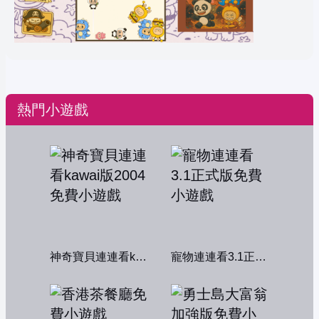
熱門小遊戲
神奇寶貝連連看kawai版2004
寵物連連看3.1正式版