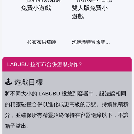
拉布布烘焙師
泡泡瑪特冒險雙人版
LABUBU 拉布布合併怎麼操作?
🕹️ 遊戲目標
將不同大小的 LABUBU 投放到容器中，設法讓相同
的精靈碰撞合併以進化成更高級的形態。持續累積積
分，並確保所有精靈始終保持在容器邊緣以下，不讓
箱子溢出。