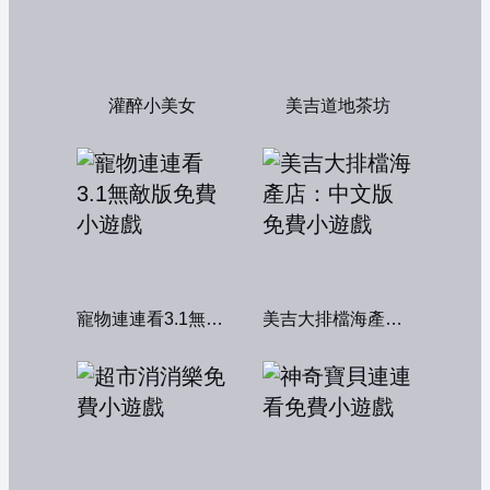
灌醉小美女
美吉道地茶坊
寵物連連看3.1無敵版
美吉大排檔海產店：中文版