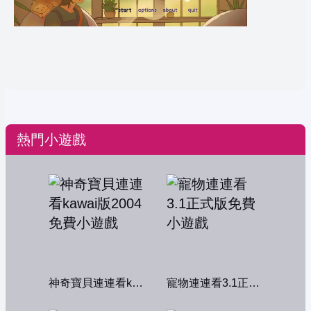
熱門小遊戲
神奇寶貝連連看kawai版2004
寵物連連看3.1正式版